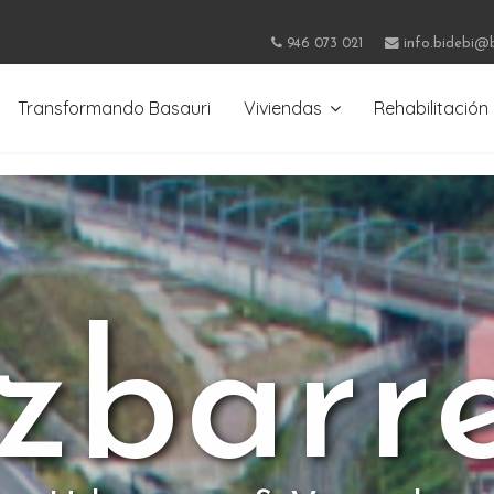
946 073 021
info.bidebi@
Transformando Basauri
Viviendas
Rehabilitación
zbarr