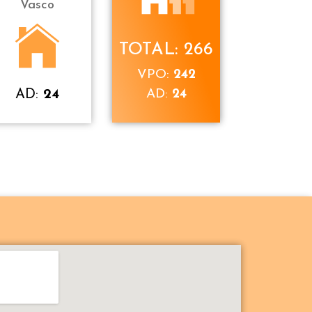
Vasco
TOTAL: 266
VPO:
242
AD:
24
AD:
24