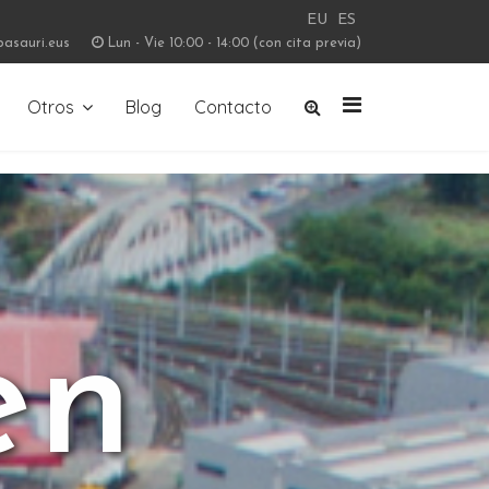
EU
ES
basauri.eus
Lun - Vie 10:00 - 14:00 (con cita previa)
Otros
Blog
Contacto
en