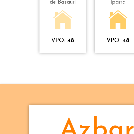
de Basauri
Iparra
VPO:
48
VPO:
48
Azbar