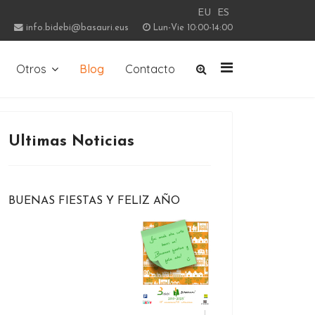
EU
ES
info.bidebi@basauri.eus
Lun-Vie 10:00-14:00
Otros
Blog
Contacto
Ultimas Noticias
BUENAS FIESTAS Y FELIZ AÑO