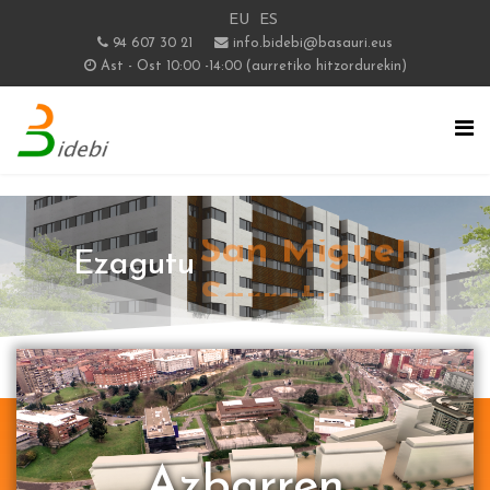
EU
ES
94 607 30 21
info.bidebi@basauri.eus
Ast - Ost 10:00 -14:00 (aurretiko hitzordurekin)
Ezagutu
San Miguel
Azbarren