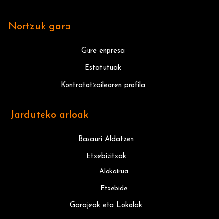
Nortzuk gara
Gure enpresa
Estatutuak
Kontratatzailearen profila
Jarduteko arloak
Basauri Aldatzen
Etxebizitxak
Alokairua
Etxebide
Garajeak eta Lokalak