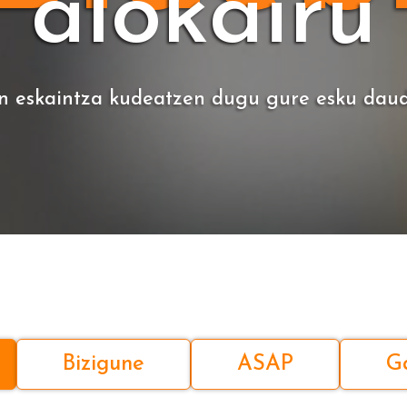
alokairu
n eskaintza kudeatzen dugu gure esku daude
Bizigune
ASAP
G