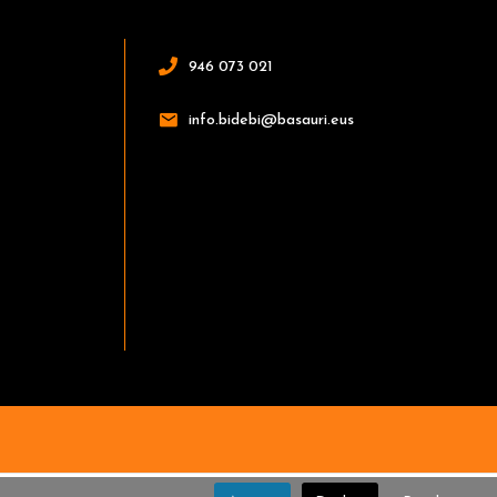
946 073 021
info.bidebi@basauri.eus