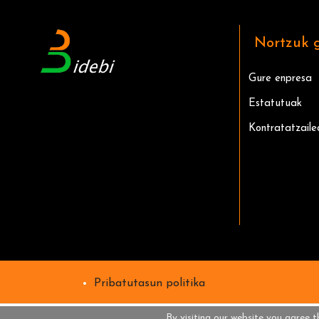
Nortzuk 
Gure enpresa
Estatutuak
Kontratatzaile
Pribatutasun politika
By visiting our website you agree t