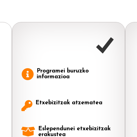
Programei buruzko
informazioa
Etxebizitzak atzematea
Eslependunei etxebizitzak
erakustea