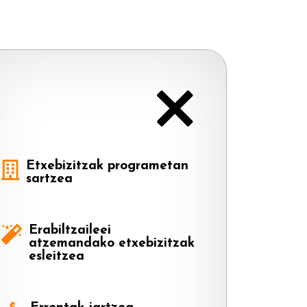
Etxebizitzak programetan
sartzea
Erabiltzaileei
atzemandako etxebizitzak
esleitzea