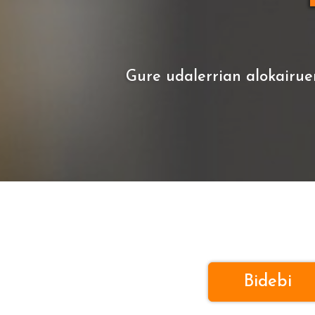
Gure udalerrian alokairue
Bidebi