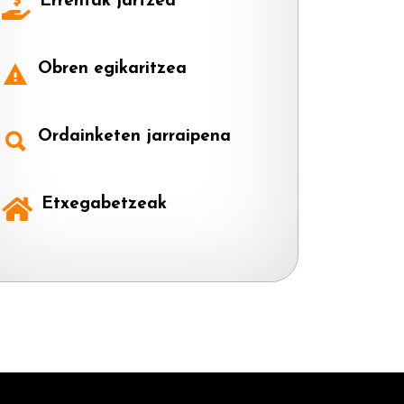
Errentak jartzea
Obren egikaritzea
Ordainketen jarraipena
Etxegabetzeak