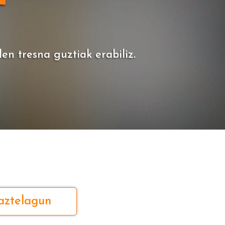
n tresna guztiak erabiliz.
aztelagun