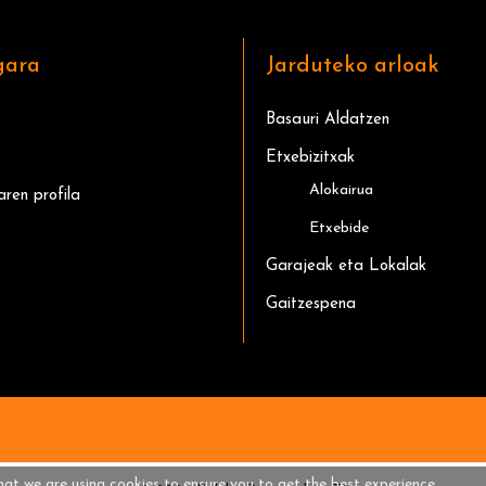
gara
Jarduteko arloak
Basauri Aldatzen
Etxebizitxak
Alokairua
aren profila
Etxebide
Garajeak eta Lokalak
Gaitzespena
hat we are using cookies to ensure you to get the best experience.