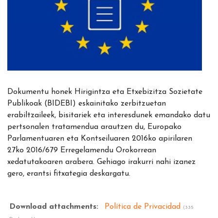
Dokumentu honek Hirigintza eta Etxebizitza Sozietate
Publikoak (BIDEBI) eskainitako zerbitzuetan
erabiltzaileek, bisitariek eta interesdunek emandako datu
pertsonalen tratamendua arautzen du, Europako
Parlamentuaren eta Kontseiluaren 2016ko apirilaren
27ko 2016/679 Erregelamendu Orokorrean
xedatutakoaren arabera. Gehiago irakurri nahi izanez
gero, erantsi fitxategia deskargatu.
Download attachments:
Política de Privacidad
(335