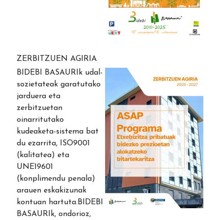
ZERBITZUEN AGIRIA
BIDEBI BASAURIk udal-
sozietateak garatutako
jarduera eta
zerbitzuetan
oinarritutako
kudeaketa-sistema bat
du ezarrita, ISO9001
(kalitatea) eta
UNE19601
(konplimendu penala)
arauen eskakizunak
kontuan hartuta.BIDEBI
BASAURIk, ondorioz,