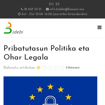
EU
ES
94 607 30 21
info.bidebi@basauri.eus
Ast - Ost 10:00 -14:00 (aurretiko hitzordurekin)
Pribatutasun Politika eta
Ohar Legala
Baloratu artikulua
(1 Baloratu)