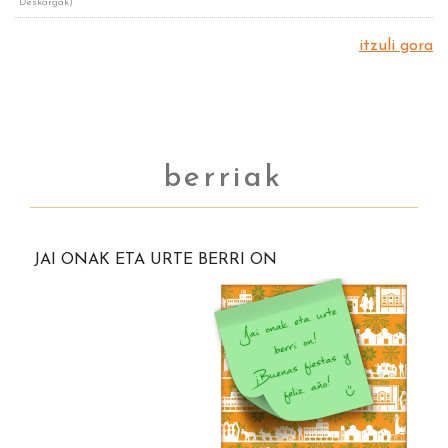
Deskargak)
itzuli gora
berriak
JAI ONAK ETA URTE BERRI ON