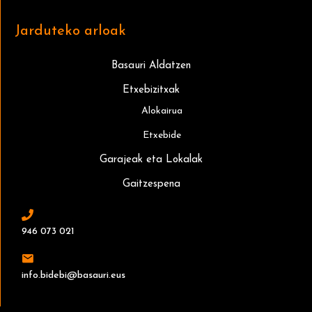
Jarduteko arloak
Basauri Aldatzen
Etxebizitxak
Alokairua
Etxebide
Garajeak eta Lokalak
Gaitzespena
946 073 021
info.bidebi@basauri.eus