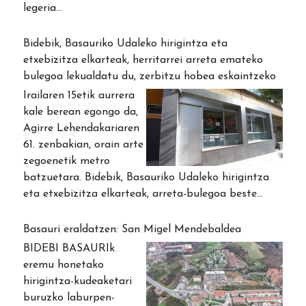
legeria…
Bidebik, Basauriko Udaleko hirigintza eta
etxebizitza elkarteak, herritarrei arreta emateko
bulegoa lekualdatu du, zerbitzu hobea eskaintzeko
Irailaren 15etik aurrera
kale berean egongo da,
Agirre Lehendakariaren
61. zenbakian, orain arte
zegoenetik metro
batzuetara. Bidebik, Basauriko Udaleko hirigintza
eta etxebizitza elkarteak, arreta-bulegoa beste…
Basauri eraldatzen: San Migel Mendebaldea
BIDEBI BASAURIk
eremu honetako
hirigintza-kudeaketari
buruzko laburpen-