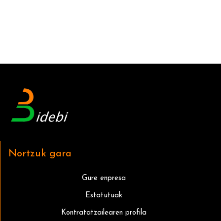
Nortzuk gara
Gure enpresa
Estatutuak
Kontratatzailearen profila