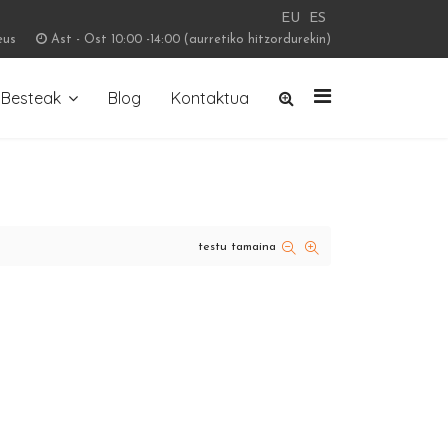
EU
ES
eus
Ast - Ost 10:00 -14:00 (aurretiko hitzordurekin)
Besteak
Blog
Kontaktua
testu tamaina