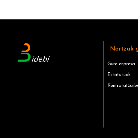
Nortzuk 
Gure enpresa
Estatutuak
Kontratatzaile