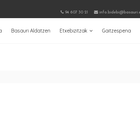
94 607 30 21
info.bidebi@basauri.
a
Basauri Aldatzen
Etxebizitzak
Gaitzespena