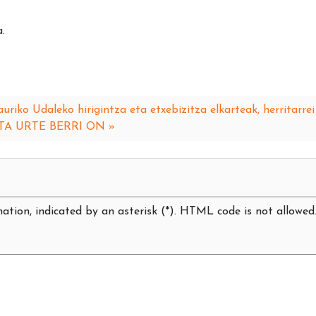
.
auriko Udaleko hirigintza eta etxebizitza elkarteak, herritarr
TA URTE BERRI ON »
ation, indicated by an asterisk (*). HTML code is not allowed