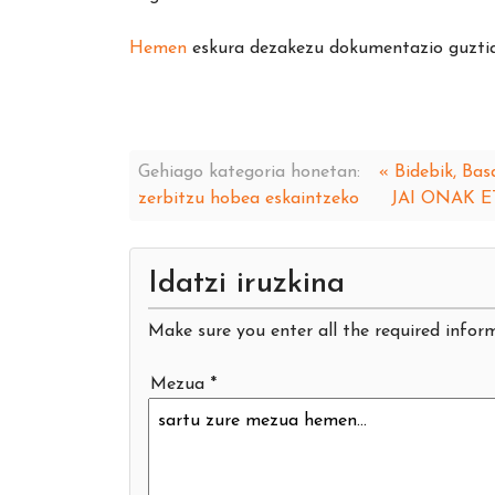
Hemen
eskura dezakezu dokumentazio guztia
Gehiago kategoria honetan:
« Bidebik, Bas
zerbitzu hobea eskaintzeko
JAI ONAK E
Idatzi iruzkina
Make sure you enter all the required inform
Mezua *