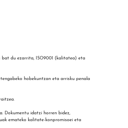
bat du ezarrita, ISO9001 (kalitatea) eta
 etengabeko hobekuntzan eta arrisku penala
raitzea.
. Dokumentu idatzi horren bidez,
zuak emateko kalitate-konpromisoei eta