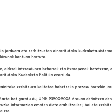
 jarduera eta zerbitzuetan oinarritutako kudeaketa-sistema 
kizunak kontuan hartuta.
n, alderdi interesdunen beharrak eta itxaropenak betetzean,
rritutako Kudeaketa Politika ezarri du.
skainitako zerbitzuen kalitatea hobetzeko prozesu horrekin jar
Karta bat garatu du, UNE 93200:2008 Arauan definitzen dena
uzko informazioa ematen diete erabiltzaileei, bai eta zerbit
a ere.