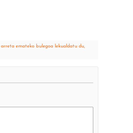
ei arreta emateko bulegoa lekualdatu du,
.