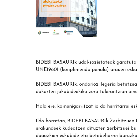
BIDEBI BASAURIk udal-sozietateak garatutako
UNE19601 (konplimendu penala) arauen eska
BIDEBI BASAURIk, ondorioz, legeria betetzea
dakarten jokabideekiko zero tolerantzian oina
Hala ere, komenigarritzat jo da herritarrei e
Ildo horretan, BIDEBI BASAURIk Zerbitzuen 
erakundeek kudeatzen dituzten zerbitzuei bur
dagozkien eskubide eta betebeharrei buruzko