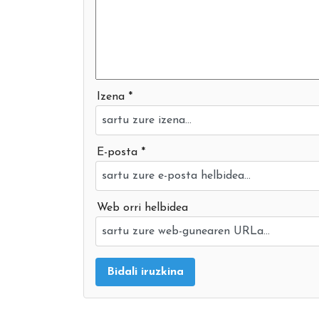
Izena *
E-posta *
Web orri helbidea