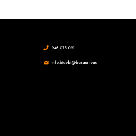
946 073 021
info.bidebi@basauri.eus