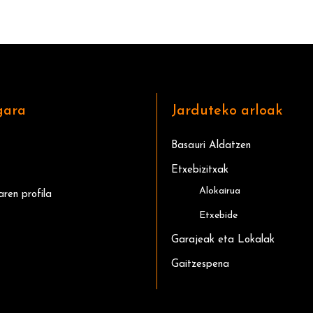
gara
Jarduteko arloak
Basauri Aldatzen
Etxebizitxak
Alokairua
aren profila
Etxebide
Garajeak eta Lokalak
Gaitzespena