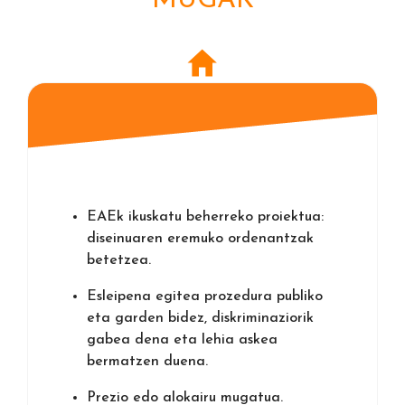
MUGAK
EAEk ikuskatu beherreko proiektua:
diseinuaren eremuko ordenantzak
betetzea.
Esleipena egitea prozedura publiko
eta garden bidez, diskriminaziorik
gabea dena eta lehia askea
bermatzen duena.
Prezio edo alokairu mugatua.