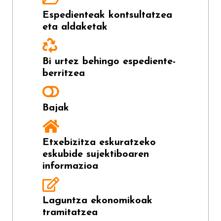
Espedienteak kontsultatzea
eta aldaketak
Bi urtez behingo espediente-
berritzea
Bajak
Etxebizitza eskuratzeko
eskubide sujektiboaren
informazioa
Laguntza ekonomikoak
tramitatzea