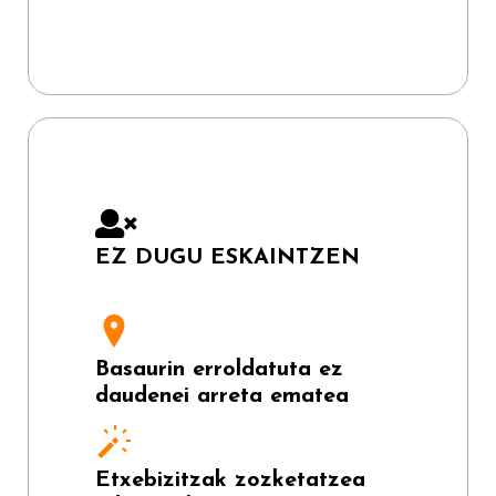
EZ DUGU ESKAINTZEN
Basaurin erroldatuta ez
daudenei arreta ematea
Etxebizitzak zozketatzea