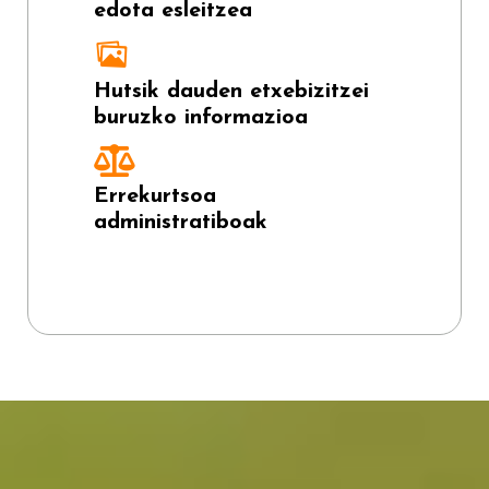
edota esleitzea
Hutsik dauden etxebizitzei
buruzko informazioa
Errekurtsoa
administratiboak