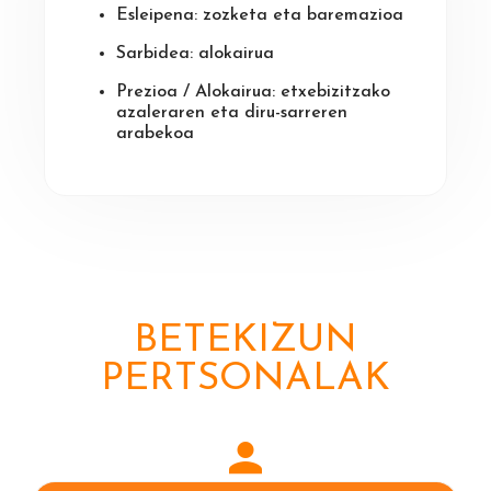
Esleipena: zozketa eta baremazioa
Sarbidea: alokairua
Prezioa / Alokairua: etxebizitzako
azaleraren eta diru-sarreren
arabekoa
BETEKIZUN
PERTSONALAK