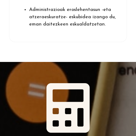
Administrazioak eroslehentasun -eta
atzeraeskuratze- eskubidea izango du,
eman daitezkeen eskualdatzetan.