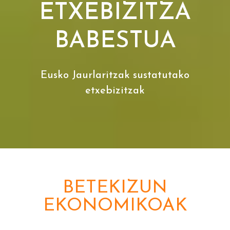
ETXEBIZITZA
BABESTUA
Eusko Jaurlaritzak sustatutako
etxebizitzak
BETEKIZUN
EKONOMIKOAK