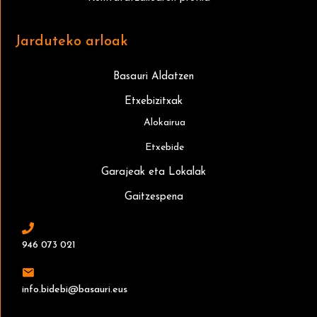
Jarduteko arloak
Basauri Aldatzen
Etxebizitxak
Alokairua
Etxebide
Garajeak eta Lokalak
Gaitzespena
946 073 021
info.bidebi@basauri.eus