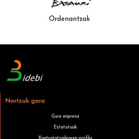
Ordenantzak
Nortzuk gara
Gure enpresa
Estatutuak
Kontratatzailearen profila