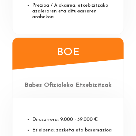
Prezioa / Alokairua: etxebizitzako
azaleraren eta ditu-sarreren
arabekoa
BOE
Babes Ofizialeko Etxebizitzak
Dirusarrera: 9.000 - 39.000 €
Esleipena: zozketa eta baremazioa