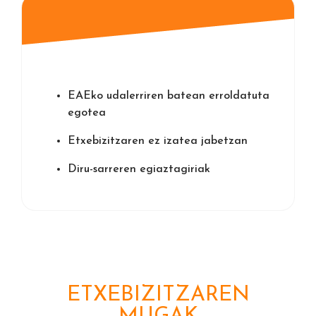
EAEko udalerriren batean erroldatuta
egotea
Etxebizitzaren ez izatea jabetzan
Diru-sarreren egiaztagiriak
ETXEBIZITZAREN