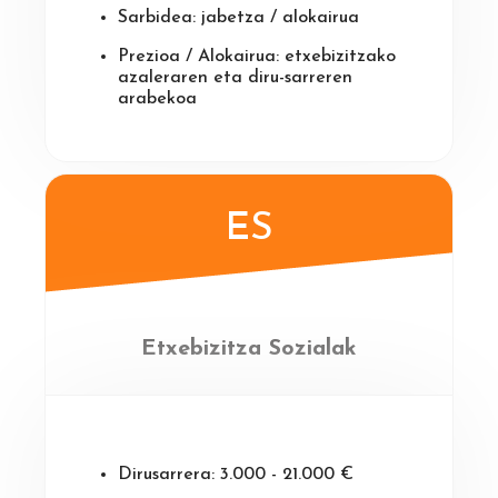
Sarbidea: jabetza / alokairua
Prezioa / Alokairua: etxebizitzako
azaleraren eta diru-sarreren
arabekoa
ES
Etxebizitza Sozialak
Dirusarrera: 3.000 - 21.000 €