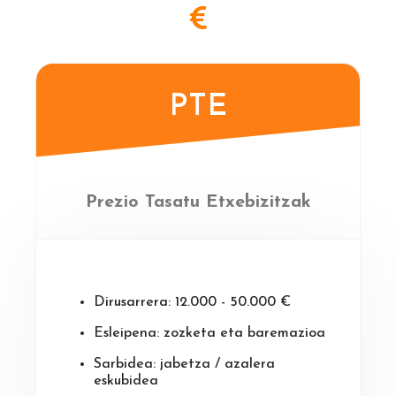
PTE
Prezio Tasatu Etxebizitzak
Dirusarrera: 12.000 - 50.000 €
Esleipena: zozketa eta baremazioa
Sarbidea: jabetza / azalera
eskubidea