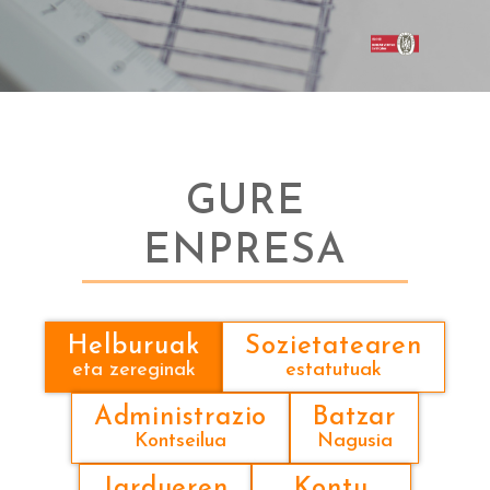
GURE
ENPRESA
Helburuak
Sozietatearen
eta zereginak
estatutuak
Administrazio
Batzar
Kontseilua
Nagusia
Jardueren
Kontu