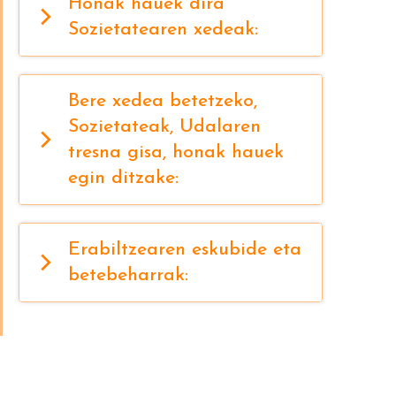
Honak hauek dira
Sozietatearen xedeak:
Bere xedea betetzeko,
Sozietateak, Udalaren
tresna gisa, honak hauek
egin ditzake:
Erabiltzearen eskubide eta
betebeharrak: