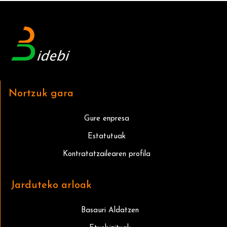
Nortzuk gara
Gure enpresa
Estatutuak
Kontratatzailearen profila
Jarduteko arloak
Basauri Aldatzen