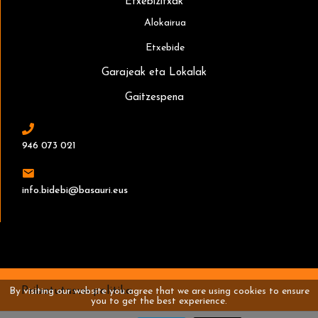
Etxebizitxak
Alokairua
Etxebide
Garajeak eta Lokalak
Gaitzespena
946 073 021
info.bidebi@basauri.eus
Pribatutasun politika
By visiting our website you agree that we are using cookies to ensure
you to get the best experience.