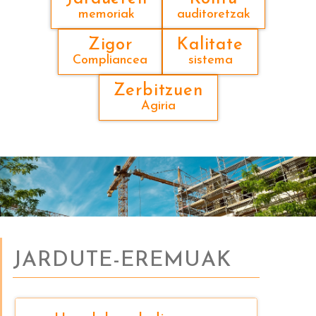
memoriak
auditoretzak
Zigor
Kalitate
Compliancea
sistema
Zerbitzuen
Agiria
JARDUTE-EREMUAK