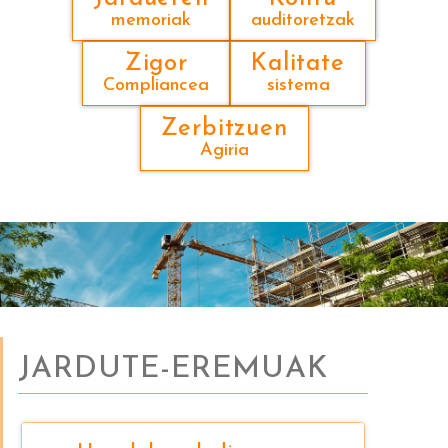
memoriak
auditoretzak
Zigor
Kalitate
Compliancea
sistema
Zerbitzuen
Agiria
JARDUTE-EREMUAK