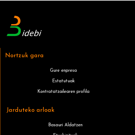
Nortzuk gara
Gure enpresa
Estatutuak
Kontratatzailearen profila
Jarduteko arloak
Basauri Aldatzen