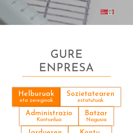
GURE
ENPRESA
Helburuak
Sozietatearen
eta zereginak
estatutuak
Administrazio
Batzar
Kontseilua
Nagusia
Jardueren
Kontu