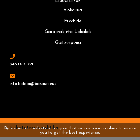
Etxebizitxak
Alokairua
Etxebide
Garajeak eta Lokalak
Gaitzespena
946 073 021
info.bidebi@basauri.eus
Pribatutasun politika
By visiting our website you agree that we are using cookies to ensure
you to get the best experience.