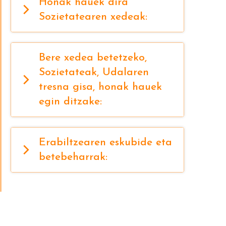
Honak hauek dira
Sozietatearen xedeak:
Bere xedea betetzeko,
Sozietateak, Udalaren
tresna gisa, honak hauek
egin ditzake:
Erabiltzearen eskubide eta
betebeharrak: