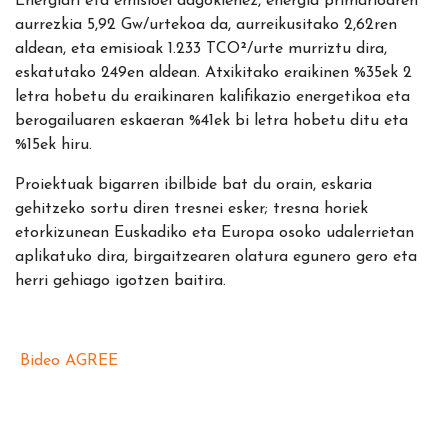
Energiari eta emisioei dagokienez, energia primarioaren
aurrezkia 5,92 Gw/urtekoa da, aurreikusitako 2,62ren
aldean, eta emisioak 1.233 TCO²/urte murriztu dira,
eskatutako 249en aldean. Atxikitako eraikinen %35ek 2
letra hobetu du eraikinaren kalifikazio energetikoa eta
berogailuaren eskaeran %41ek bi letra hobetu ditu eta
%15ek hiru.
Proiektuak bigarren ibilbide bat du orain, eskaria
gehitzeko sortu diren tresnei esker; tresna horiek
etorkizunean Euskadiko eta Europa osoko udalerrietan
aplikatuko dira, birgaitzearen olatura egunero gero eta
herri gehiago igotzen baitira.
Bideo AGREE