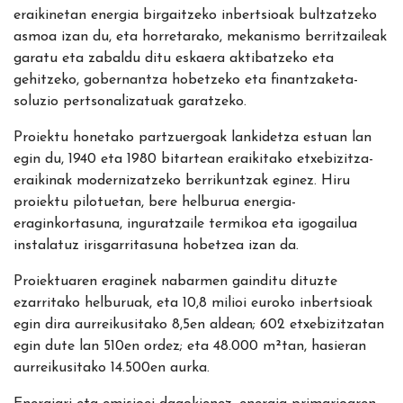
eraikinetan energia birgaitzeko inbertsioak bultzatzeko
asmoa izan du, eta horretarako, mekanismo berritzaileak
garatu eta zabaldu ditu eskaera aktibatzeko eta
gehitzeko, gobernantza hobetzeko eta finantzaketa-
soluzio pertsonalizatuak garatzeko.
Proiektu honetako partzuergoak lankidetza estuan lan
egin du, 1940 eta 1980 bitartean eraikitako etxebizitza-
eraikinak modernizatzeko berrikuntzak eginez. Hiru
proiektu pilotuetan, bere helburua energia-
eraginkortasuna, inguratzaile termikoa eta igogailua
instalatuz irisgarritasuna hobetzea izan da.
Proiektuaren eraginek nabarmen gainditu dituzte
ezarritako helburuak, eta 10,8 milioi euroko inbertsioak
egin dira aurreikusitako 8,5en aldean; 602 etxebizitzatan
egin dute lan 510en ordez; eta 48.000 m²tan, hasieran
aurreikusitako 14.500en aurka.