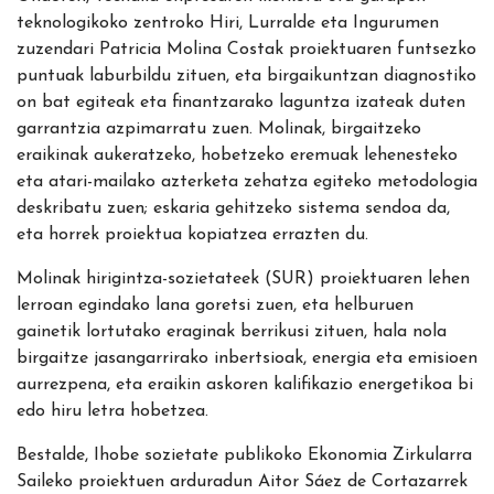
teknologikoko zentroko Hiri, Lurralde eta Ingurumen
zuzendari Patricia Molina Costak proiektuaren funtsezko
puntuak laburbildu zituen, eta birgaikuntzan diagnostiko
on bat egiteak eta finantzarako laguntza izateak duten
garrantzia azpimarratu zuen. Molinak, birgaitzeko
eraikinak aukeratzeko, hobetzeko eremuak lehenesteko
eta atari-mailako azterketa zehatza egiteko metodologia
deskribatu zuen; eskaria gehitzeko sistema sendoa da,
eta horrek proiektua kopiatzea errazten du.
Molinak hirigintza-sozietateek (SUR) proiektuaren lehen
lerroan egindako lana goretsi zuen, eta helburuen
gainetik lortutako eraginak berrikusi zituen, hala nola
birgaitze jasangarrirako inbertsioak, energia eta emisioen
aurrezpena, eta eraikin askoren kalifikazio energetikoa bi
edo hiru letra hobetzea.
Bestalde, Ihobe sozietate publikoko Ekonomia Zirkularra
Saileko proiektuen arduradun Aitor Sáez de Cortazarrek