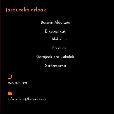
Jarduteko arloak
Basauri Aldatzen
Etxebizitxak
Alokairua
Etxebide
Garajeak eta Lokalak
Gaitzespena
946 073 021
info.bidebi@basauri.eus