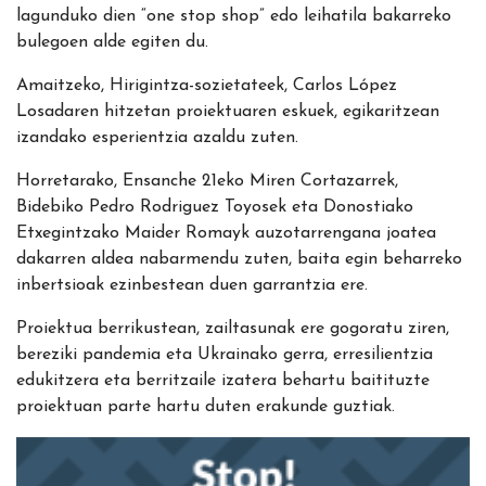
lagunduko dien “one stop shop” edo leihatila bakarreko
bulegoen alde egiten du.
Amaitzeko, Hirigintza-sozietateek, Carlos López
Losadaren hitzetan proiektuaren eskuek, egikaritzean
izandako esperientzia azaldu zuten.
Horretarako, Ensanche 21eko Miren Cortazarrek,
Bidebiko Pedro Rodriguez Toyosek eta Donostiako
Etxegintzako Maider Romayk auzotarrengana joatea
dakarren aldea nabarmendu zuten, baita egin beharreko
inbertsioak ezinbestean duen garrantzia ere.
Proiektua berrikustean, zailtasunak ere gogoratu ziren,
bereziki pandemia eta Ukrainako gerra, erresilientzia
edukitzera eta berritzaile izatera behartu baitituzte
proiektuan parte hartu duten erakunde guztiak.