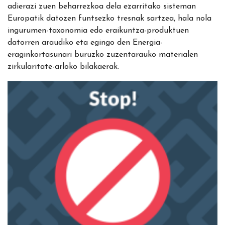
adierazi zuen beharrezkoa dela ezarritako sisteman
Europatik datozen funtsezko tresnak sartzea, hala nola
ingurumen-taxonomia edo eraikuntza-produktuen
datorren araudiko eta egingo den Energia-
eraginkortasunari buruzko zuzentarauko materialen
zirkularitate-arloko bilakaerak.