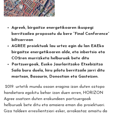
Agreek, birgaitze energetikoaren ikuspegi
berritzailea proposatu du bere “Final Conference”
biltzarrean
AGREE proiektuak lau urtez egin du lan EAEko
birgaitze energetikoaren alde, eta inbertsio eta
CO2ren murrizketa helburuak bete ditu
Partzuergoak, Eusko Jaurlaritzako Etxebizitza
Saila buru duela, hiru pilotu berritzaile jarri ditu
martxan, Basaurin, Donostian eta Gasteizen.
2019. urtetik mundu osoan eragina izan duten oztopo
handietara egokitu behar izan duen arren, HORIZON
Agree osatzen duten erakundeen partzuergoak
helburuak bete ditu eta amaiera eman dio proiektuari.
Giza taldeen erresilientziari esker, arrakastaz amaitu da