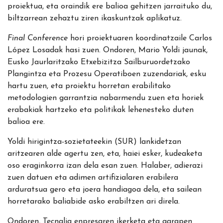
proiektua, eta oraindik ere balioa gehitzen jarraituko du,
biltzarrean zehaztu ziren ikaskuntzak aplikatuz.
Final Conference
hori proiektuaren koordinatzaile Carlos
López Losadak hasi zuen. Ondoren, Mario Yoldi jaunak,
Eusko Jaurlaritzako Etxebizitza Sailburuordetzako
Plangintza eta Prozesu Operatiboen zuzendariak, esku
hartu zuen, eta proiektu horretan erabilitako
metodologien garrantzia nabarmendu zuen eta horiek
erabakiak hartzeko eta politikak lehenesteko duten
balioa ere.
Yoldi hirigintza-sozietateekin (SUR) lankidetzan
aritzearen alde agertu zen, eta, haiei esker, kudeaketa
oso eraginkorra izan dela esan zuen. Halaber, adierazi
zuen datuen eta adimen artifizialaren erabilera
arduratsua gero eta joera handiagoa dela, eta sailean
horretarako baliabide asko erabiltzen ari direla.
Ondoren, Tecnalia enpresaren ikerketa eta garapen