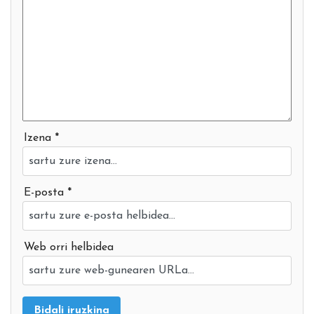
Izena *
E-posta *
Web orri helbidea