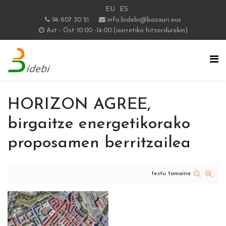
EU
ES
94 607 30 21
info.bidebi@basauri.eus
Ast - Ost 10:00 -14:00 (aurretiko hitzordurekin)
HORIZON AGREE,
birgaitze energetikorako
proposamen berritzailea
testu tamaina