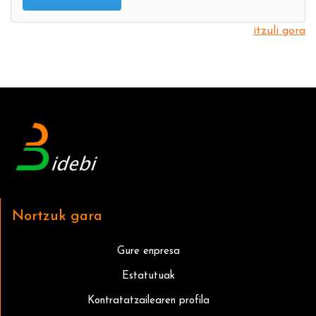
itzuli gora
Nortzuk gara
Gure enpresa
Estatutuak
Kontratatzailearen profila