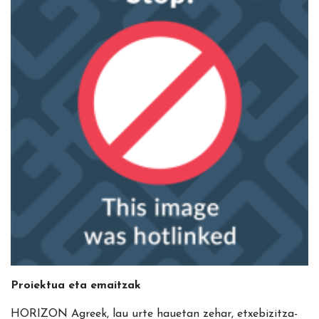
Proiektua eta emaitzak
HORIZON Agreek, lau urte hauetan zehar, etxebizitza-