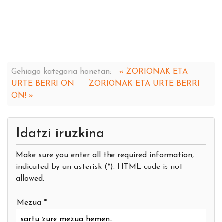
Gehiago kategoria honetan:
« ZORIONAK ETA
URTE BERRI ON
ZORIONAK ETA URTE BERRI
ON! »
Idatzi iruzkina
Make sure you enter all the required information,
indicated by an asterisk (*). HTML code is not
allowed.
Mezua *