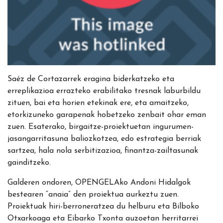
Saéz de Cortazarrek eragina biderkatzeko eta
erreplikazioa errazteko erabilitako tresnak laburbildu
zituen, bai eta horien etekinak ere, eta amaitzeko,
etorkizuneko garapenak hobetzeko zenbait ohar eman
zuen. Esaterako, birgaitze-proiektuetan ingurumen-
jasangarritasuna baliozkotzea, edo estrategia berriak
sartzea, hala nola serbitizazioa, finantza-zailtasunak
gainditzeko.
Galderen ondoren, OPENGELAko Andoni Hidalgok
bestearen “anaia” den proiektua aurkeztu zuen.
Proiektuak hiri-berroneratzea du helburu eta Bilboko
Otxarkoaga eta Eibarko Txonta auzoetan herritarrei