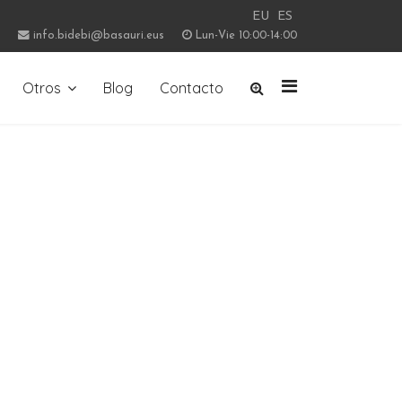
EU
ES
info.bidebi@basauri.eus
Lun-Vie 10:00-14:00
Otros
Blog
Contacto