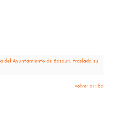
da del Ayuntamiento de Basauri, traslada su
volver arriba