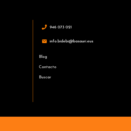
946 073 021
info.bidebi@basauri.eus
Blog
Contacto
Buscar