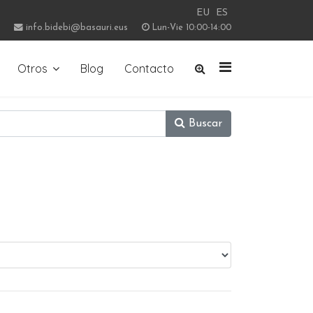
EU
ES
info.bidebi@basauri.eus
Lun-Vie 10:00-14:00
Otros
Blog
Contacto
Buscar