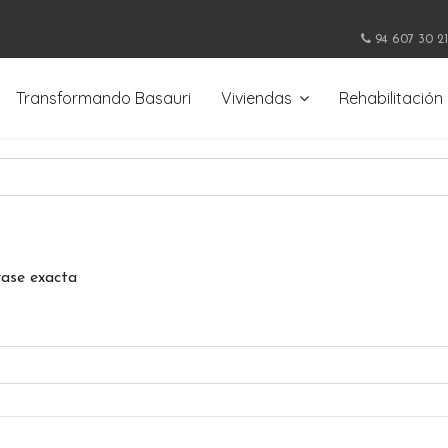
94 607 30 21
Transformando Basauri
Viviendas
Rehabilitación
rase exacta