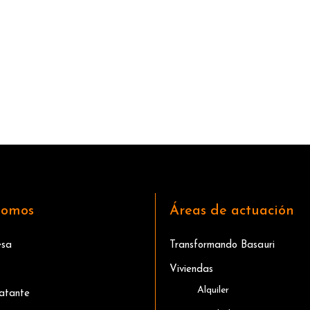
somos
Áreas de actuación
esa
Transformando Basauri
Viviendas
Alquiler
ratante