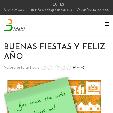
EU
ES
94 607 30 21
info.bidebi@basauri.eus
Lun-Vie 10:00-14:00
BUENAS FIESTAS Y FELIZ
AÑO
Valora este artículo
(0 votos)