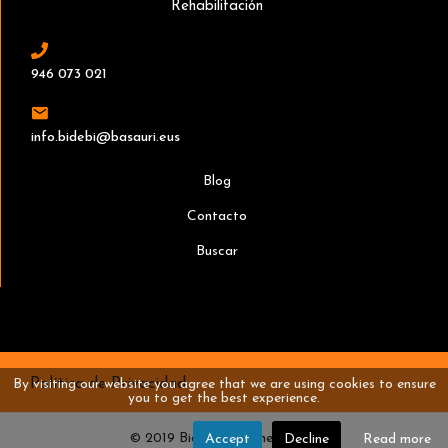
Rehabilitación
946 073 021
info.bidebi@basauri.eus
Blog
Contacto
Buscar
Política de Privacidad
By visiting our website you agree that we are using cookies to ensure
you to get the best experience.
© 2019 Bidebi. Designed by TI
Accept
Decline
Read more