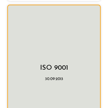
Procedimiento:
Negociado si publicidad
Fecha de adjudicación:
30.09.2013
ISO 9001
de Calidad según la norma ISO 9001:2008
diseño e implantación de un Sistema de Gestión
BIDEBI BASAURI ha adjudicado los trabajos de
30.09.2013
Descripción:
5.950 €
Importe adjudicación: