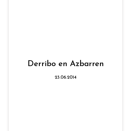
Procedimiento:
negociado sin publicidad
Fecha de adjudicación:
23.06.2014
como Azbarren, núm. 9-19.
las obras de Derribo del Edificio identificado
BIDEBI BASAURI ha adjudicado la Ejecución de
Derribo en Azbarren
Descripción:
23.06.2014
22.196,09 €
Importe adjudicación:
Zandesa
Empresa adjudicataria: