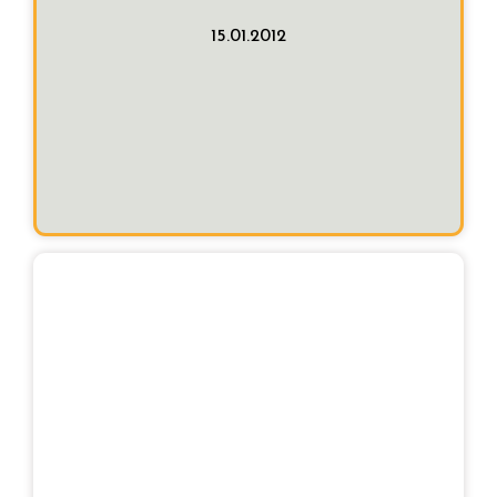
Descripción:
15.01.2012
1.333, 52 €
Importe adjudicación:
Euskotec
Empresa adjudicataria:
Procedimiento:
Adjudicación directa
Fecha de adjudicación:
15.12.2011
contrata por un máximo de 600.000,00 €