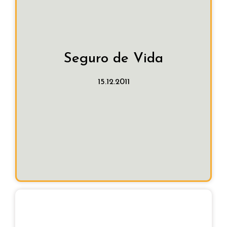
Procedimiento:
Adjudicación directa
Fecha de adjudicación:
15.12.2011
Vida de los empleados de Bidebi.
Suscripción de contrato para los Seguros de
Seguro de Vida
Descripción:
15.12.2011
345,55 €
Importe adjudicación:
Egiasa
Empresa adjudicataria: