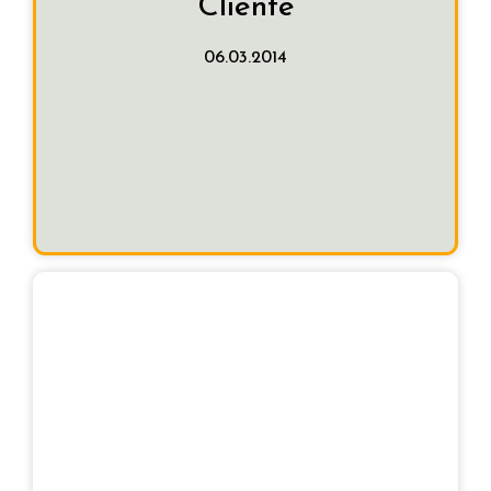
Cliente
Descripción:
06.03.2014
1.880 €
Importe adjudicación:
Prospektiker S.A.
Empresa adjudicataria:
Procedimiento:
Adjudicación directa
Fecha de adjudicación:
25.11.2013