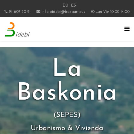
EU
ES
94 607 30 21
info.bidebi@basauri.eus
Lun-Vie 10:00-14:00
La
Baskonia
(SEPES)
Urbanismo & Vivienda