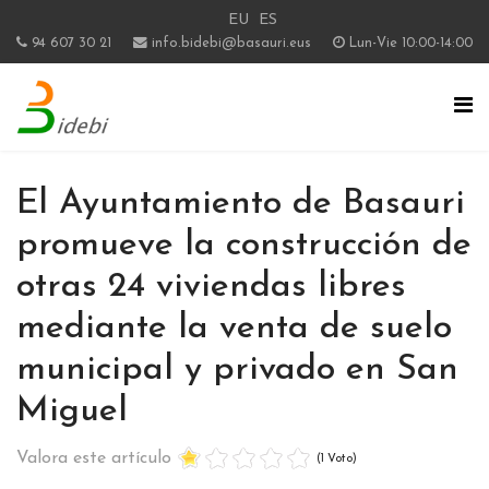
EU
ES
94 607 30 21
info.bidebi@basauri.eus
Lun-Vie 10:00-14:00
El Ayuntamiento de Basauri
promueve la construcción de
otras 24 viviendas libres
mediante la venta de suelo
municipal y privado en San
Miguel
Valora este artículo
(1 Voto)