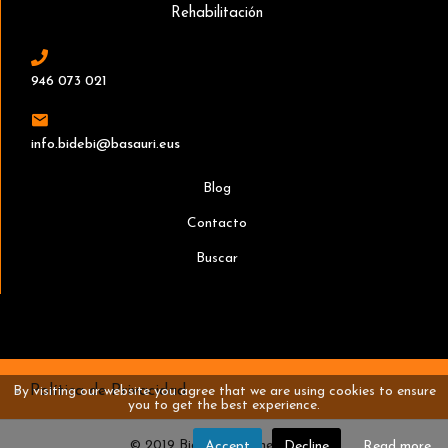
Rehabilitación
946 073 021
info.bidebi@basauri.eus
Blog
Contacto
Buscar
Política de Privacidad
By visiting our website you agree that we are using cookies to ensure
you to get the best experience.
© 2019 Bidebi. Designed by TI
Accept
Decline
Read more