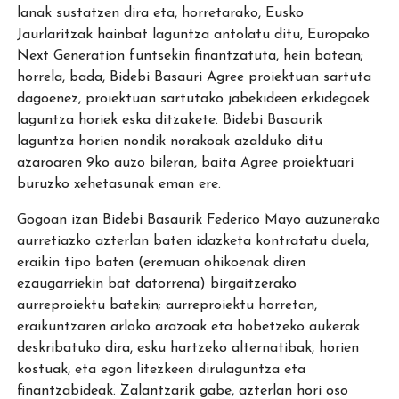
lanak sustatzen dira eta, horretarako, Eusko
Jaurlaritzak hainbat laguntza antolatu ditu, Europako
Next Generation funtsekin finantzatuta, hein batean;
horrela, bada, Bidebi Basauri Agree proiektuan sartuta
dagoenez, proiektuan sartutako jabekideen erkidegoek
laguntza horiek eska ditzakete. Bidebi Basaurik
laguntza horien nondik norakoak azalduko ditu
azaroaren 9ko auzo bileran, baita Agree proiektuari
buruzko xehetasunak eman ere.
Gogoan izan Bidebi Basaurik Federico Mayo auzunerako
aurretiazko azterlan baten idazketa kontratatu duela,
eraikin tipo baten (eremuan ohikoenak diren
ezaugarriekin bat datorrena) birgaitzerako
aurreproiektu batekin; aurreproiektu horretan,
eraikuntzaren arloko arazoak eta hobetzeko aukerak
deskribatuko dira, esku hartzeko alternatibak, horien
kostuak, eta egon litezkeen dirulaguntza eta
finantzabideak. Zalantzarik gabe, azterlan hori oso