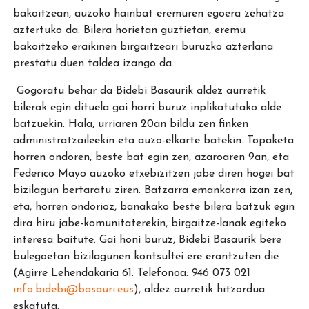
bakoitzean, auzoko hainbat eremuren egoera zehatza
aztertuko da. Bilera horietan guztietan, eremu
bakoitzeko eraikinen birgaitzeari buruzko azterlana
prestatu duen taldea izango da.
Gogoratu behar da Bidebi Basaurik aldez aurretik
bilerak egin dituela gai horri buruz inplikatutako alde
batzuekin. Hala, urriaren 20an bildu zen finken
administratzaileekin eta auzo-elkarte batekin. Topaketa
horren ondoren, beste bat egin zen, azaroaren 9an, eta
Federico Mayo auzoko etxebizitzen jabe diren hogei bat
bizilagun bertaratu ziren. Batzarra emankorra izan zen,
eta, horren ondorioz, banakako beste bilera batzuk egin
dira hiru jabe-komunitaterekin, birgaitze-lanak egiteko
interesa baitute. Gai honi buruz, Bidebi Basaurik bere
bulegoetan bizilagunen kontsultei ere erantzuten die
(Agirre Lehendakaria 61. Telefonoa: 946 073 021
info.bidebi@basauri.eus
), aldez aurretik hitzordua
eskatuta.