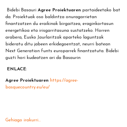
Bidebi Basauri
Agree Proiektuaren
partaideetako bat
da. Proiektuak oso baldintza onuragarrietan
finantzatzen du eraikinak birgaitzea, eraginkortasun
energetikoa eta irisgarritasuna sustatzeko. Horren
arabera, Eusko Jaurlaritzak aparteko laguntzak
bideratu ditu jabeen erkidegoentzat, neurri batean
Next Generation funts europarrek finantzatuta. Bidebi
guzti hori kudeatzen ari da Basaurin
ENLACE
:
Agree Proiektuaren
https://agree-
basquecountry.eu/eu/
Gehiago irakurri...