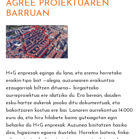
AGREE PROIEKTUAREN
BARRUAN
H+G enpresak egingo du lana, eta eremu horretako
eraikin-tipo bat —alegia, auzunearen eraikuntza-
ezaugarriak biltzen dituena— birgaitzeko
aurreproiektua ere idatziko du. Era berean, dauden
esku-hartze aukerak jasoko ditu dokumentuak, eta
bakoitzaren kostua ere bai. Lanaren aurrekontua 14.000
euro da, eta hiru hilabete baino gutxiagotan egin
beharko du H+G enpresak. Auzunea bisitatzen hasiko
dira, higiezinen egoera ikusteko. Horrekin batera, finka-