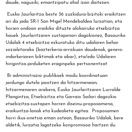
daude, nagusiki, emantzipatu ahal izan daitezen.
Eusko Jaurlaritza beste 36 zuzkidura-bizitoki eraikitzen
ari da jada SR-1 San Migel Mendebaldea lurzatian, eta
horien ondoan eraikiko dituzte alokairuko etxebizitza
hauek. Jaurlaritzaren sustapenari dagokionez, Basauriko
Udalak 4 etxebizitza eskuratuko ditu udalaren behar
sozialetarako (bazterkeria-arriskuan daudenak, genero-
indarkeriaren biktimak eta abar), eta/edo Udalaren
hirigintza-jarduketen eraginpeko pertsonentzat.
Bi administrazio publikoek modu koordinatuan
jardungo dutela jasotzen da hitzarmenean;
hitzarmenaren arabera, Eusko Jaurlaritzaren Lurralde
Plangintza, Etxebizitza eta Garraio Sailari dagozkio
etxebizitza-sustapen horren diseinu-proposamena,
eraikuntza-lanak eta kudeaketa egitea. Proposamen
horri ikus-onetsia eman ostean, Basauriko Udalak, bere
aldetik, lurzatia lagatzeko konpromisoa hartzen du.