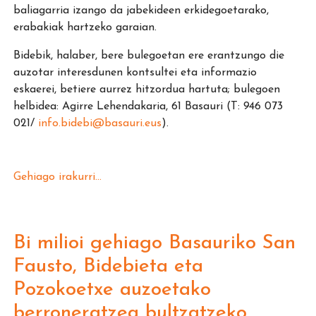
baliagarria izango da jabekideen erkidegoetarako,
erabakiak hartzeko garaian.
Bidebik, halaber, bere bulegoetan ere erantzungo die
auzotar interesdunen kontsultei eta informazio
eskaerei, betiere aurrez hitzordua hartuta; bulegoen
helbidea: Agirre Lehendakaria, 61 Basauri (T: 946 073
021/
info.bidebi@basauri.eus
).
Gehiago irakurri...
Bi milioi gehiago Basauriko San
Fausto, Bidebieta eta
Pozokoetxe auzoetako
berroneratzea bultzatzeko