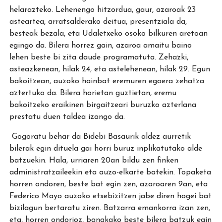
helarazteko. Lehenengo hitzordua, gaur, azaroak 23
asteartea, arratsalderako deitua, presentziala da,
besteak bezala, eta Udaletxeko osoko bilkuren aretoan
egingo da. Bilera horrez gain, azaroa amaitu baino
lehen beste bi zita daude programatuta. Zehazki,
asteazkenean, hilak 24, eta astelehenean, hilak 29. Egun
bakoitzean, auzoko hainbat eremuren egoera zehatza
aztertuko da. Bilera horietan guztietan, eremu
bakoitzeko eraikinen birgaitzeari buruzko azterlana
prestatu duen taldea izango da.
Gogoratu behar da Bidebi Basaurik aldez aurretik
bilerak egin dituela gai horri buruz inplikatutako alde
batzuekin. Hala, urriaren 20an bildu zen finken
administratzaileekin eta auzo-elkarte batekin. Topaketa
horren ondoren, beste bat egin zen, azaroaren 9an, eta
Federico Mayo auzoko etxebizitzen jabe diren hogei bat
bizilagun bertaratu ziren. Batzarra emankorra izan zen,
eta, horren ondorioz, banakako beste bilera batzuk egin