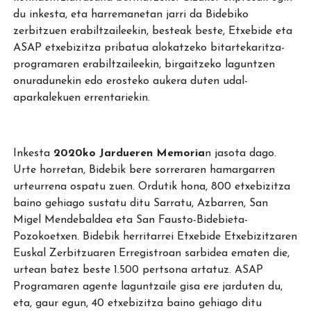
du inkesta, eta harremanetan jarri da Bidebiko
zerbitzuen erabiltzaileekin, besteak beste, Etxebide eta
ASAP etxebizitza pribatua alokatzeko bitartekaritza-
programaren erabiltzaileekin, birgaitzeko laguntzen
onuradunekin edo erosteko aukera duten udal-
aparkalekuen errentariekin.
Inkesta
2020ko Jardueren Memoria
n jasota dago.
Urte horretan, Bidebik bere sorreraren hamargarren
urteurrena ospatu zuen. Ordutik hona, 800 etxebizitza
baino gehiago sustatu ditu Sarratu, Azbarren, San
Migel Mendebaldea eta San Fausto-Bidebieta-
Pozokoetxen. Bidebik herritarrei Etxebide Etxebizitzaren
Euskal Zerbitzuaren Erregistroan sarbidea ematen die,
urtean batez beste 1.500 pertsona artatuz. ASAP
Programaren agente laguntzaile gisa ere jarduten du,
eta, gaur egun, 40 etxebizitza baino gehiago ditu