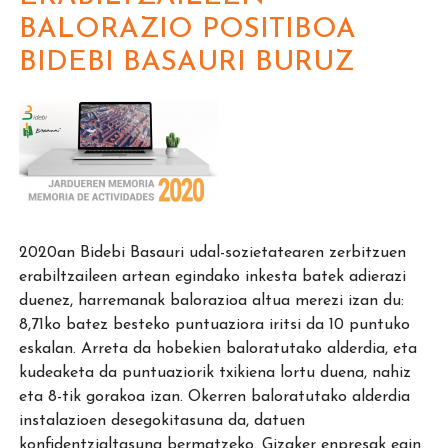
BALORAZIO POSITIBOA
BIDEBI BASAURI BURUZ
2020an Bidebi Basauri udal-sozietatearen zerbitzuen
erabiltzaileen artean egindako inkesta batek adierazi
duenez, harremanak balorazioa altua merezi izan du:
8,71ko batez besteko puntuaziora iritsi da 10 puntuko
eskalan. Arreta da hobekien baloratutako alderdia, eta
kudeaketa da puntuaziorik txikiena lortu duena, nahiz
eta 8-tik gorakoa izan. Okerren baloratutako alderdia
instalazioen desegokitasuna da, datuen
konfidentzialtasuna bermatzeko. Gizaker enpresak egin