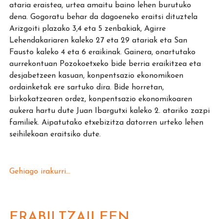
ataria eraistea, urtea amaitu baino lehen burutuko
dena. Gogoratu behar da dagoeneko eraitsi dituztela
Arizgoiti plazako 3,4 eta 5 zenbakiak, Agirre
Lehendakariaren kaleko 27 eta 29 atariak eta San
Fausto kaleko 4 eta 6 eraikinak. Gainera, onartutako
aurrekontuan Pozokoetxeko bide berria eraikitzea eta
desjabetzeen kasuan, konpentsazio ekonomikoen
ordainketak ere sartuko dira. Bide horretan,
birkokatzearen ordez, konpentsazio ekonomikoaren
aukera hartu dute Juan Ibargutxi kaleko 2. atariko zazpi
familiek. Aipatutako etxebizitza datorren urteko lehen
seihilekoan eraitsiko dute.
Gehiago irakurri...
ERABILTZAILEEN