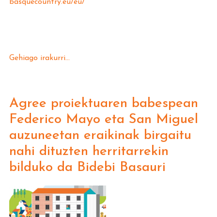
basquecountry.eu/eu/
Gehiago irakurri...
Agree proiektuaren babespean
Federico Mayo eta San Miguel
auzuneetan eraikinak birgaitu
nahi dituzten herritarrekin
bilduko da Bidebi Basauri