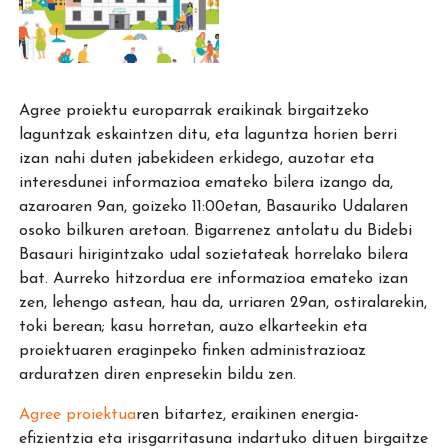
Agree proiektu europarrak eraikinak birgaitzeko
laguntzak eskaintzen ditu, eta laguntza horien berri
izan nahi duten jabekideen erkidego, auzotar eta
interesdunei informazioa emateko bilera izango da,
azaroaren 9an, goizeko 11:00etan, Basauriko Udalaren
osoko bilkuren aretoan. Bigarrenez antolatu du Bidebi
Basauri hirigintzako udal sozietateak horrelako bilera
bat. Aurreko hitzordua ere informazioa emateko izan
zen, lehengo astean, hau da, urriaren 29an, ostiralarekin,
toki berean; kasu horretan, auzo elkarteekin eta
proiektuaren eraginpeko finken administrazioaz
arduratzen diren enpresekin bildu zen.
Agree proiektua
ren bitartez, eraikinen energia-
efizientzia eta irisgarritasuna indartuko dituen birgaitze