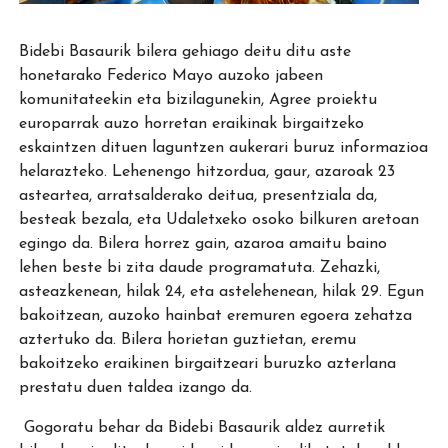
Bidebi Basaurik bilera gehiago deitu ditu aste
honetarako Federico Mayo auzoko jabeen
komunitateekin eta bizilagunekin, Agree proiektu
europarrak auzo horretan eraikinak birgaitzeko
eskaintzen dituen laguntzen aukerari buruz informazioa
helarazteko. Lehenengo hitzordua, gaur, azaroak 23
asteartea, arratsalderako deitua, presentziala da,
besteak bezala, eta Udaletxeko osoko bilkuren aretoan
egingo da. Bilera horrez gain, azaroa amaitu baino
lehen beste bi zita daude programatuta. Zehazki,
asteazkenean, hilak 24, eta astelehenean, hilak 29. Egun
bakoitzean, auzoko hainbat eremuren egoera zehatza
aztertuko da. Bilera horietan guztietan, eremu
bakoitzeko eraikinen birgaitzeari buruzko azterlana
prestatu duen taldea izango da.
Gogoratu behar da Bidebi Basaurik aldez aurretik