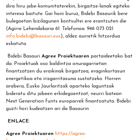
dira hiru jabe-komunitaterekin, birgaitze-lanak egiteko
interesa baitute. Gai honi buruz, Bidebi Basaurik bere
bulegoetan bizilagunen kontsultei ere erantzuten die
(Agirre Lehendakaria 61. Telefonoa: 946 073 021
info.bidebi@basauri.eus
), aldez aurretik hitzordua
eskatuta.
Bidebi Basauri
Agree Proiektuaren
partaideetako bat
da. Proiektuak oso baldintza onuragarrietan
finantzatzen du eraikinak birgaitzea, eraginkortasun
energetikoa eta irisgarritasuna sustatzeko. Horren
arabera, Eusko Jaurlaritzak aparteko laguntzak
bideratu ditu jabeen erkidegoentzat, neurri batean
Next Generation funts europarrek finantzatuta. Bidebi
guzti hori kudeatzen ari da Basaurin
ENLACE
:
Agree Proiektuaren
https://agree-