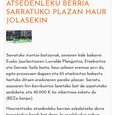
ATSEDENLEKU BERRIA
SARRATUKO PLAZAN HAUR
JOLASEKIN
Sarratuko ituntze-batzarrak, zeinaren kide bakarra
Eusko Jaurlaritzaren Lurralde Plangintza, Etxebizitza
eta Garraio Saila baita, haur-jolasen eremua jarri du,
egite-prozesuan dagoen eta 65 etxebizitza babestu
hartuko dituen eraikinaren pareko plazan. Sarratu
auzoaren hiri-berrikuntza lanetako bat da aipatutako
jarduketa, eta 40.000 €-ko inbertsioa eskatu du
(BEZa kanpo).
Haurrentzako atsedenleku berrian eskalatzeko dorre
txirristadun handi bat dago, bi eserlekudun zabua —