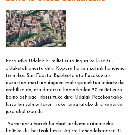
Basauriko Udalak bi milioi euro inguruko kreditu-
aldaketak onartu ditu. Kopuru horren zatirik handiena,
1,8 milioi, San Fausto, Bidebieta eta Pozokoetxe
auzoetan martxan dagoen makroproiektua indartzeko
erabiliko da, eta datorren hamarkadan 20 milioi euro
baino gehiago inbertituko dira. Udalak Pozokoetxeko
lursailen salmentaren truke aipatutako diru-kopurua
jaso ahal izan du.
Aurrekontu horrek hainbat jarduera ordaintzeko
balioko du, besteak beste, Agirre Lehendakariaren 31.