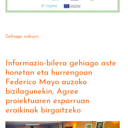
Gehiago irakurri...
Informazio-bilera gehiago aste
honetan eta hurrengoan
Federico Mayo auzoko
bizilagunekin, Agree
proiektuaren esparruan
eraikinak birgaitzeko