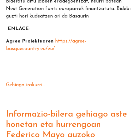
bideratu ditu jabeen erkidegoentzat, neurri batean
Next Generation funts europarrek finantzatuta. Bidebi
guzti hori kudeatzen ari da Basaurin
ENLACE
:
Agree Proiektuaren
https://agree-
basquecountry.eu/eu/
Gehiago irakurri...
Informazio-bilera gehiago aste
honetan eta hurrengoan
Federico Mayo auzoko