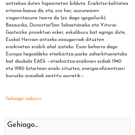
antzekoa duten higiezinetan bilduta. Eraikitze-kalitatea
ertaina-baxua da, eta, oro har, auzunearen
irisgarritasuna txarra da (ez dago igogailurik).
Basauriko, Donostia/San Sebastiáneko eta Vitoria-
Gasteizko proiektuei esker, eskuliburu bat egingo dute,
Euskal Herrian antzeko ezaugarriak dituzten
eraikinetan erabili ahal izateko. Esan beharra dago
Europa hegoaldeko etxebizitza-parke zaharkituenetako
bat daukala EAEk —etxebizitza-eraikinen erdiak 1940
eta 1980 bitartean eraiki zituzten, energia-efizientziari
buruzko araudiak existitu aurretik—.
Gehiago irakurri...
Gehiago...