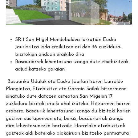
SR-1 San Migel Mendebaldea lurzatian Eusko
Jaurlaritza jada eraikitzen ari den 36 zuzkidura-
bizitokien ondoan eraikiko dira
Basauriarrek lehentasuna izango dute etxebizitzak
adjudikatzeko garaian
Basauriko Udalak eta Eusko Jaurlaritzaren Lurralde
Plangintza, Etxebizitza eta Garraio Sailak hitzarmena
sinatuko dute datozen asteotan San Migelen 17
zuzkidura-bizitoki eraiki ahal izateko. Hitzarmen horren
arabera, Basaurik lehentasuna izango du bizitoki horien
guztien sustapenean eta, beraz, basauriarrak izango
dira lehentasunezko hartzaile. Horrelako etxebizitzak
gazteak aldi baterako alokairuan bizitzeko pentsatuta