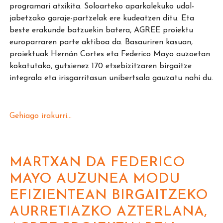
programari atxikita. Soloarteko aparkalekuko udal-
jabetzako garaje-partzelak ere kudeatzen ditu. Eta
beste erakunde batzuekin batera, AGREE proiektu
europarraren parte aktiboa da. Basauriren kasuan,
proiektuak Hernán Cortes eta Federico Mayo auzoetan
kokatutako, gutxienez 170 etxebizitzaren birgaitze
integrala eta irisgarritasun unibertsala gauzatu nahi du.
Gehiago irakurri...
MARTXAN DA FEDERICO
MAYO AUZUNEA MODU
EFIZIENTEAN BIRGAITZEKO
AURRETIAZKO AZTERLANA,