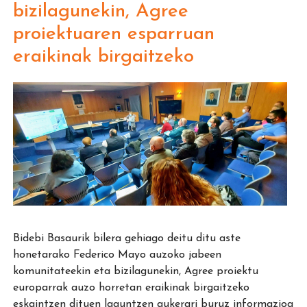
bizilagunekin, Agree
proiektuaren esparruan
eraikinak birgaitzeko
Bidebi Basaurik bilera gehiago deitu ditu aste
honetarako Federico Mayo auzoko jabeen
komunitateekin eta bizilagunekin, Agree proiektu
europarrak auzo horretan eraikinak birgaitzeko
eskaintzen dituen laguntzen aukerari buruz informazioa