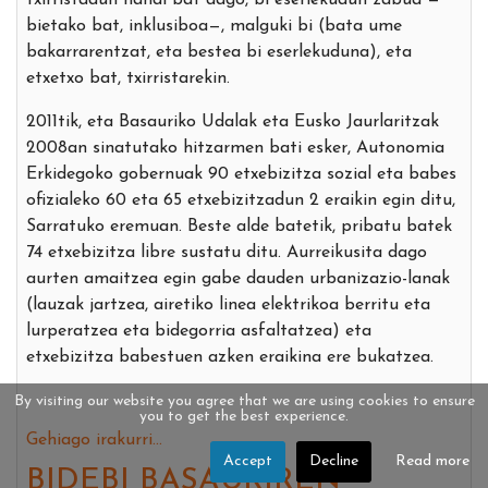
bietako bat, inklusiboa—, malguki bi (bata ume
bakarrarentzat, eta bestea bi eserlekuduna), eta
etxetxo bat, txirristarekin.
2011tik, eta Basauriko Udalak eta Eusko Jaurlaritzak
2008an sinatutako hitzarmen bati esker, Autonomia
Erkidegoko gobernuak 90 etxebizitza sozial eta babes
ofizialeko 60 eta 65 etxebizitzadun 2 eraikin egin ditu,
Sarratuko eremuan. Beste alde batetik, pribatu batek
74 etxebizitza libre sustatu ditu. Aurreikusita dago
aurten amaitzea egin gabe dauden urbanizazio-lanak
(lauzak jartzea, airetiko linea elektrikoa berritu eta
lurperatzea eta bidegorria asfaltatzea) eta
etxebizitza babestuen azken eraikina ere bukatzea.
By visiting our website you agree that we are using cookies to ensure
you to get the best experience.
Gehiago irakurri...
Accept
Decline
Read more
BIDEBI BASAURIREN