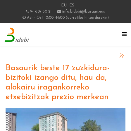
EU
ES
94 607 30 21
info.bidebi@basauri.eus
Ast - Ost 10:00 -14:00 (aurretiko hitzordurekin)
Basaurik beste 17 zuzkidura-
bizitoki izango ditu, hau da,
alokairu iragankorreko
etxebizitzak prezio merkean