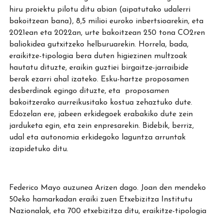
hiru proiektu pilotu ditu abian (aipatutako udalerri
bakoitzean bana), 8,5 milioi euroko inbertsioarekin, eta
2021ean eta 2022an, urte bakoitzean 250 tona CO2ren
baliokidea gutxitzeko helburuarekin. Horrela, bada,
eraikitze-tipologia bera duten higiezinen multzoak
hautatu dituzte, eraikin guztiei birgaitze-jarraibide
berak ezarri ahal izateko. Esku-hartze proposamen
desberdinak egingo dituzte, eta proposamen
bakoitzerako aurreikusitako kostua zehaztuko dute.
Edozelan ere, jabeen erkidegoek erabakiko dute zein
jarduketa egin, eta zein enpresarekin. Bidebik, berriz,
udal eta autonomia erkidegoko laguntza arruntak
izapidetuko ditu.
Federico Mayo auzunea Arizen dago. Joan den mendeko
50eko hamarkadan eraiki zuen Etxebizitza Institutu
Nazionalak, eta 700 etxebizitza ditu, eraikitze-tipologia