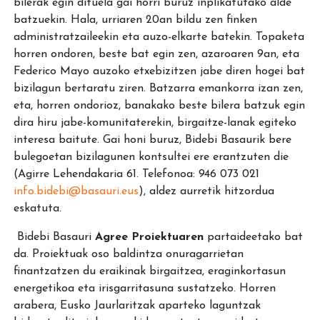
bilerak egin dituela gai horri buruz inplikatutako alde
batzuekin. Hala, urriaren 20an bildu zen finken
administratzaileekin eta auzo-elkarte batekin. Topaketa
horren ondoren, beste bat egin zen, azaroaren 9an, eta
Federico Mayo auzoko etxebizitzen jabe diren hogei bat
bizilagun bertaratu ziren. Batzarra emankorra izan zen,
eta, horren ondorioz, banakako beste bilera batzuk egin
dira hiru jabe-komunitaterekin, birgaitze-lanak egiteko
interesa baitute. Gai honi buruz, Bidebi Basaurik bere
bulegoetan bizilagunen kontsultei ere erantzuten die
(Agirre Lehendakaria 61. Telefonoa: 946 073 021
info.bidebi@basauri.eus
), aldez aurretik hitzordua
eskatuta.
Bidebi Basauri
Agree Proiektuaren
partaideetako bat
da. Proiektuak oso baldintza onuragarrietan
finantzatzen du eraikinak birgaitzea, eraginkortasun
energetikoa eta irisgarritasuna sustatzeko. Horren
arabera, Eusko Jaurlaritzak aparteko laguntzak