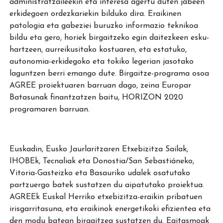
administratzaileekin eta interesa agertu duten jabeen
erkidegoen ordezkariekin bilduko dira. Eraikinen
patologia eta gabeziei buruzko informazio teknikoa
bildu eta gero, horiek birgaitzeko egin daitezkeen esku-
hartzeen, aurreikusitako kostuaren, eta estatuko,
autonomia-erkidegoko eta tokiko legerian jasotako
laguntzen berri emango dute. Birgaitze-programa osoa
AGREE proiektuaren barruan dago, zeina Europar
Batasunak finantzatzen baitu, HORIZON 2020
programaren barruan.
Euskadin, Eusko Jaurlaritzaren Etxebizitza Sailak,
IHOBEk, Tecnaliak eta Donostia/San Sebastiáneko,
Vitoria-Gasteizko eta Basauriko udalek osatutako
partzuergo batek sustatzen du aipatutako proiektua.
AGREEk Euskal Herriko etxebizitza-eraikin pribatuen
irisgarritasuna, eta eraikinok energetikoki efizientea eta
den modu batean birgaitzea sustatzen du. Egitasmoak