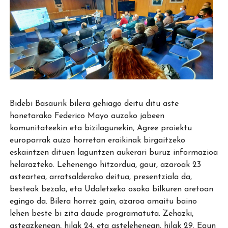
Bidebi Basaurik bilera gehiago deitu ditu aste
honetarako Federico Mayo auzoko jabeen
komunitateekin eta bizilagunekin, Agree proiektu
europarrak auzo horretan eraikinak birgaitzeko
eskaintzen dituen laguntzen aukerari buruz informazioa
helarazteko. Lehenengo hitzordua, gaur, azaroak 23
asteartea, arratsalderako deitua, presentziala da,
besteak bezala, eta Udaletxeko osoko bilkuren aretoan
egingo da. Bilera horrez gain, azaroa amaitu baino
lehen beste bi zita daude programatuta. Zehazki,
asteazkenean, hilak 24, eta astelehenean, hilak 29. Egun