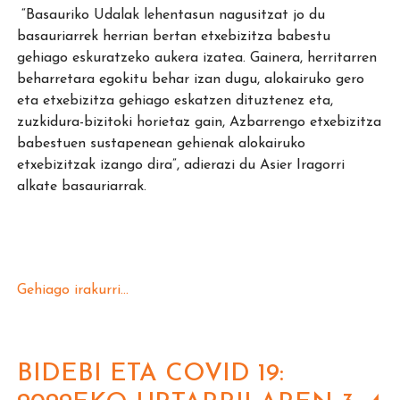
“Basauriko Udalak lehentasun nagusitzat jo du
basauriarrek herrian bertan etxebizitza babestu
gehiago eskuratzeko aukera izatea. Gainera, herritarren
beharretara egokitu behar izan dugu, alokairuko gero
eta etxebizitza gehiago eskatzen dituztenez eta,
zuzkidura-bizitoki horietaz gain, Azbarrengo etxebizitza
babestuen sustapenean gehienak alokairuko
etxebizitzak izango dira”, adierazi du Asier Iragorri
alkate basauriarrak.
Gehiago irakurri...
BIDEBI ETA COVID 19: