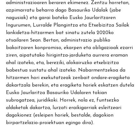
administrazioaren beraren ekimenez. Zentzu horretan,
azpimarratu beharra dago Basauriko Udalak (jabe
nagusiak) eta garai bateko Eusko Jaurlaritzaren
Ingurumen, Lurralde Plangintza eta Etxebizitza Sailak
lankidetza-hitzarmen bat sinatu zutela 2020ko
otsailaren 5ean. Bertan, administrazio publiko
bakoitzaren konpromiso, ekarpen eta obligazioak ezarri
ziren, aipatutako hirigintza-jarduketa aurrera eraman
ahal izateko, eta, bereziki, alokairuzko etxebizitza
babestua sustatu ahal izateko. Nabarmentzekoa da
hitzarmen hori exekutatzeak zenbait ondare-eragiketa
dakartzala berekin, eta eragiketa horiek eskatzen dutela
Eusko Jaurlaritza Basauriko Udalaren tokian
subrogatzea, juridikoki. Horrek, nola ez, funtsezko
aldaketak dakartza, lurzati eraikigarriak esleitzeari
dagokionez (esleipen horiek, bestalde, dagokion
birpartzelazio-proiektuan egingo dira).