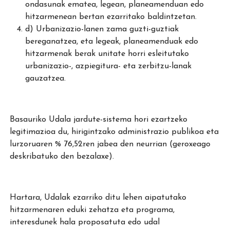
ondasunak ematea, legean, planeamenduan edo
hitzarmenean bertan ezarritako baldintzetan.
d) Urbanizazio-lanen zama guzti-guztiak
bereganatzea, eta legeak, planeamenduak edo
hitzarmenak berak unitate horri esleitutako
urbanizazio-, azpiegitura- eta zerbitzu-lanak
gauzatzea.
Basauriko Udala jardute-sistema hori ezartzeko
legitimazioa du, hirigintzako administrazio publikoa eta
lurzoruaren % 76,52ren jabea den neurrian (geroxeago
deskribatuko den bezalaxe).
Hartara, Udalak ezarriko ditu lehen aipatutako
hitzarmenaren eduki zehatza eta programa,
interesdunek hala proposatuta edo udal