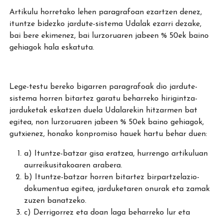
Artikulu horretako lehen paragrafoan ezartzen denez,
ituntze bidezko jardute-sistema Udalak ezarri dezake,
bai bere ekimenez, bai lurzoruaren jabeen % 50ek baino
gehiagok hala eskatuta.
Lege-testu bereko bigarren paragrafoak dio jardute-
sistema horren bitartez garatu beharreko hirigintza-
jarduketak eskatzen duela Udalarekin hitzarmen bat
egitea, non lurzoruaren jabeen % 50ek baino gehiagok,
gutxienez, honako konpromiso hauek hartu behar duen:
a) Ituntze-batzar gisa eratzea, hurrengo artikuluan
aurreikusitakoaren arabera.
b) Ituntze-batzar horren bitartez birpartzelazio-
dokumentua egitea, jarduketaren onurak eta zamak
zuzen banatzeko.
c) Derrigorrez eta doan laga beharreko lur eta