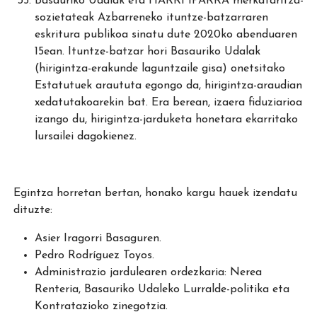
Basauriko Udalak eta HARRI IPARRA merkataritza-
sozietateak Azbarreneko ituntze-batzarraren
eskritura publikoa sinatu dute 2020ko abenduaren
15ean. Ituntze-batzar hori Basauriko Udalak
(hirigintza-erakunde laguntzaile gisa) onetsitako
Estatutuek araututa egongo da, hirigintza-araudian
xedatutakoarekin bat. Era berean, izaera fiduziarioa
izango du, hirigintza-jarduketa honetara ekarritako
lursailei dagokienez.
Egintza horretan bertan, honako kargu hauek izendatu
dituzte:
Asier Iragorri Basaguren.
Pedro Rodríguez Toyos.
Administrazio jardulearen ordezkaria: Nerea
Renteria, Basauriko Udaleko Lurralde-politika eta
Kontratazioko zinegotzia.