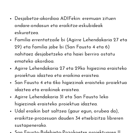
Desjabetze-akordioa ADIFekin: eremuan zituen
ondare-ondasun eta eraikitze-eskubideak
eskuratzea.
Familia errentatzaile bi (Agirre Lehendakaria 27 eta
29) eta familia jabe bi (San Fausto 4 eta 6)
nahitaez desjabetzeko eta haiei berriro ostatu
emateko akordioa.
Agirre Lehendakaria 27 eta 29ko higiezina eraisteko
proiektua idaztea eta eraikina eraistea.
San Fausto 4 eta 6ko higiezinak eraisteko proiektua
idaztea eta eraikinak eraistea.
Agirre Lehendakaria 31 eta San Fausto 1eko
higiezinak eraisteko proiektua idaztea.
Udal eraikin bat saltzea (gaur egun, orubea da),
eraikitze-prozesuan dauden 34 etxebizitza libreren
sustapenerako.
San Fausto-Bidebieta-Pozokoetxe proiektuaren II.