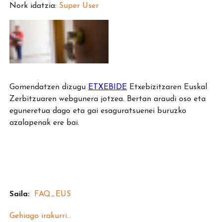
Nork idatzia:
Super User
Gomendatzen dizugu
ETXEBIDE
Etxebizitzaren Euskal
Zerbitzuaren webgunera jotzea. Bertan araudi oso eta
eguneretua dago eta gai esaguratsuenei buruzko
azalapenak ere bai.
Saila:
FAQ_EUS
Gehiago irakurri...