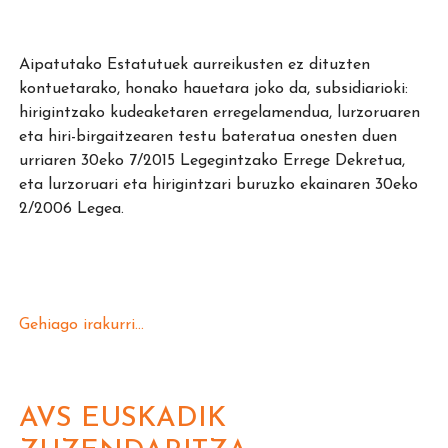
Aipatutako Estatutuek aurreikusten ez dituzten
kontuetarako, honako hauetara joko da, subsidiarioki:
hirigintzako kudeaketaren erregelamendua, lurzoruaren
eta hiri-birgaitzearen testu bateratua onesten duen
urriaren 30eko 7/2015 Legegintzako Errege Dekretua,
eta lurzoruari eta hirigintzari buruzko ekainaren 30eko
2/2006 Legea.
Gehiago irakurri...
AVS EUSKADIK