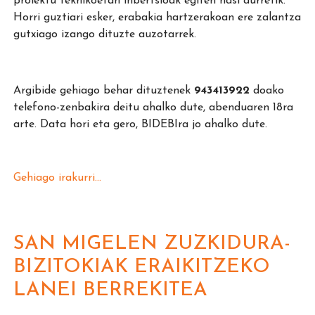
proiektu teknikoetan inbertsioak egiten hasi aurretik.
Horri guztiari esker, erabakia hartzerakoan ere zalantza
gutxiago izango dituzte auzotarrek.
Argibide gehiago behar dituztenek
943413922
doako
telefono-zenbakira deitu ahalko dute, abenduaren 18ra
arte. Data hori eta gero, BIDEBIra jo ahalko dute.
Gehiago irakurri...
SAN MIGELEN ZUZKIDURA-
BIZITOKIAK ERAIKITZEKO
LANEI BERREKITEA