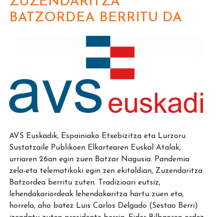
ZUZENDARITZA
BATZORDEA BERRITU DA
AVS Euskadik, Espainiako Etxebizitza eta Lurzoru
Sustatzaile Publikoen Elkartearen Euskal Atalak,
urriaren 26an egin zuen Batzar Nagusia. Pandemia
zela-eta telematikoki egin zen ekitaldian, Zuzendaritza
Batzordea berritu zuten. Tradizioari eutsiz,
lehendakariordeak lehendakaritza hartu zuen eta,
horrela, aho batez Luis Carlos Delgado (Sestao Berri)