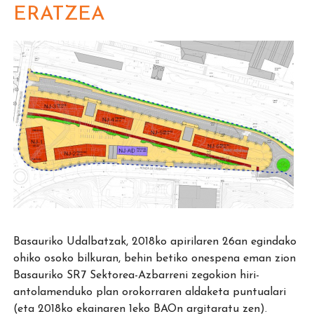
ERATZEA
Basauriko Udalbatzak, 2018ko apirilaren 26an egindako
ohiko osoko bilkuran, behin betiko onespena eman zion
Basauriko SR7 Sektorea-Azbarreni zegokion hiri-
antolamenduko plan orokorraren aldaketa puntualari
(eta 2018ko ekainaren 1eko BAOn argitaratu zen).