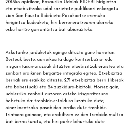
2018ko apirilean, Basauriko Udalak BIDEBI hirigintza
eta etxebizitzako udal sozietate publikoari enkargatu
zion San Fausto-Bidebieta-Pozokoetxe eremuko
hirigintza-kudeaketa, hiri-berroneratzearen alorreko
esku-hartze garrantzitsu bat abiarazteko.
Askotariko jarduketak egingo dituzte gune horretan.
Besteak beste, aurreikusita dago kontserbazio- edo
irisgarritasun-arazoak dituzten etxebizitzak eraistea eta
zenbait eraikinen birgaitze integrala egitea. Etxebizitza
berriak ere eraikiko dituzte: 271 etxebizitza berri (libreak
eta babestuak) eta 24 zuzkidura-bizitoki. Horrez gain,
udalerriko zenbait auzoren arteko irisgarritasuna
hobetuko da: trenbide-estaldura luzatuko dute;
oinezkoentzako pasabidea jarriko dute trenbide-
trintxera gainean, eta erabiltzen ez den trenbide-multzo
bat berreskuratu, eta hiri-parke bihurtuko dute.