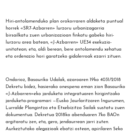
Hiri-antolamenduko plan orokorraren aldaketa puntual
horrek «SR7-Azbarren» lurzoru urbanizagarria
birsailkatu zuen urbanizazioan finkatu gabeko hiri-
lurzoru area batean, «J-Azbarren» UE34 exekuzio-
unitatean; eta, aldi berean, bere antolamendu xehatua
eta ordenazio hori garatzeko gidalerroak ezarri zituen.
Ondorioz, Basauriko Udalak, azaroaren 19ko 4031/2018
Dekretu bidez, hasierako onespena eman zion Basauriko
«J-Azbarren»eko jarduketa integratuaren hirigintzako
jarduketa-programari —Eusko Jaurlaritzaren Ingurumen,
Lurralde Plangintza eta Etxebizitza Sailak sustatu zuen
dokumentua. Dekretua 2018ko abenduaren 7ko BAOn
argitaratu zen, eta, gero, jendaurrean jarri zuten.
Aurkeztutako alegazioak ebatzi ostean, apirilaren 5eko