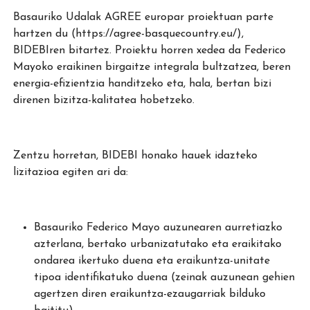
Basauriko Udalak AGREE europar proiektuan parte
hartzen du (https://agree-basquecountry.eu/),
BIDEBIren bitartez. Proiektu horren xedea da Federico
Mayoko eraikinen birgaitze integrala bultzatzea, beren
energia-efizientzia handitzeko eta, hala, bertan bizi
direnen bizitza-kalitatea hobetzeko.
Zentzu horretan, BIDEBI honako hauek idazteko
lizitazioa egiten ari da:
Basauriko Federico Mayo auzunearen aurretiazko
azterlana, bertako urbanizatutako eta eraikitako
ondarea ikertuko duena eta eraikuntza-unitate
tipoa identifikatuko duena (zeinak auzunean gehien
agertzen diren eraikuntza-ezaugarriak bilduko