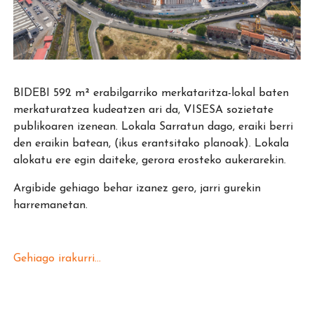
BIDEBI 592 m² erabilgarriko merkataritza-lokal baten
merkaturatzea kudeatzen ari da, VISESA sozietate
publikoaren izenean. Lokala Sarratun dago, eraiki berri
den eraikin batean, (ikus erantsitako planoak). Lokala
alokatu ere egin daiteke, gerora erosteko aukerarekin.
Argibide gehiago behar izanez gero, jarri gurekin
harremanetan.
Gehiago irakurri...