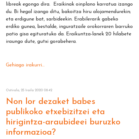
libreak egongo dira. Eraikinak oinplano karratua izango
du. Bi hegal izango ditu, bakoitza hiru alojamendurekin;
eta erdigune bat, sarbideekin. Erabilerarik gabeko
erdiko gunea, bestalde, inguratzaile orokorraren barruko
patio gisa egituratuko da. Eraikuntza-lanek 20 hilabete
iraungo dute, gutxi gorabehera.
Gehiago irakurri...
Ostirala, 25 Iraila 2020 08:42
Non lor dezaket babes
publikoko etxebizitzei eta
hirigintza-araubideei buruzko
informazioa?