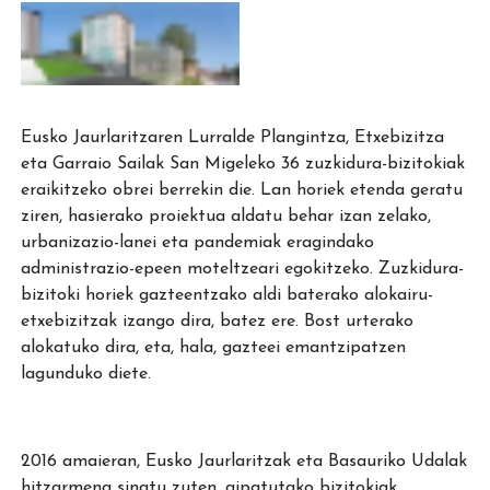
Eusko Jaurlaritzaren Lurralde Plangintza, Etxebizitza
eta Garraio Sailak San Migeleko 36 zuzkidura-bizitokiak
eraikitzeko obrei berrekin die. Lan horiek etenda geratu
ziren, hasierako proiektua aldatu behar izan zelako,
urbanizazio-lanei eta pandemiak eragindako
administrazio-epeen moteltzeari egokitzeko. Zuzkidura-
bizitoki horiek gazteentzako aldi baterako alokairu-
etxebizitzak izango dira, batez ere. Bost urterako
alokatuko dira, eta, hala, gazteei emantzipatzen
lagunduko diete.
2016 amaieran, Eusko Jaurlaritzak eta Basauriko Udalak
hitzarmena sinatu zuten, aipatutako bizitokiak