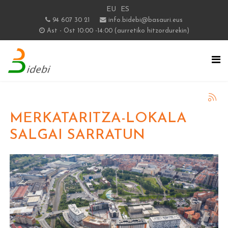
EU
ES
94 607 30 21
info.bidebi@basauri.eus
Ast - Ost 10:00 -14:00 (aurretiko hitzordurekin)
MERKATARITZA-LOKALA
SALGAI SARRATUN