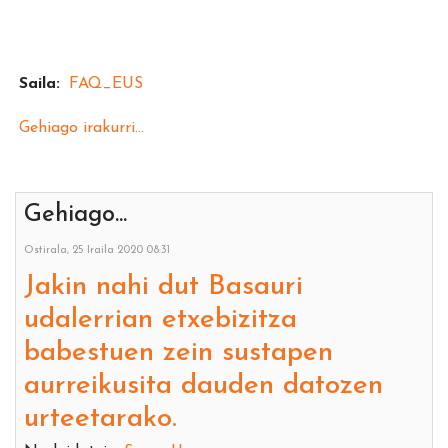
Saila:
FAQ_EUS
Gehiago irakurri...
Gehiago...
Ostirala, 25 Iraila 2020 08:31
Jakin nahi dut Basauri
udalerrian etxebizitza
babestuen zein sustapen
aurreikusita dauden datozen
urteetarako.