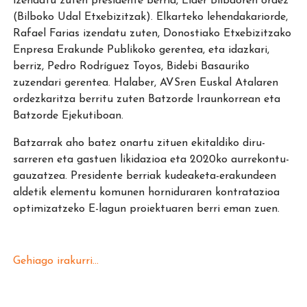
izendatu zuten presidente berria, Eider Bilbaoren ordez
(Bilboko Udal Etxebizitzak). Elkarteko lehendakariorde,
Rafael Farias izendatu zuten, Donostiako Etxebizitzako
Enpresa Erakunde Publikoko gerentea, eta idazkari,
berriz, Pedro Rodríguez Toyos, Bidebi Basauriko
zuzendari gerentea. Halaber, AVSren Euskal Atalaren
ordezkaritza berritu zuten Batzorde Iraunkorrean eta
Batzorde Ejekutiboan.
Batzarrak aho batez onartu zituen ekitaldiko diru-
sarreren eta gastuen likidazioa eta 2020ko aurrekontu-
gauzatzea. Presidente berriak kudeaketa-erakundeen
aldetik elementu komunen horniduraren kontratazioa
optimizatzeko E-lagun proiektuaren berri eman zuen.
Gehiago irakurri...