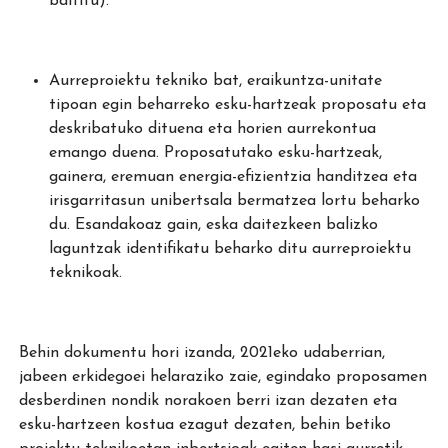
baititu).
Aurreproiektu tekniko bat, eraikuntza-unitate
tipoan egin beharreko esku-hartzeak proposatu eta
deskribatuko dituena eta horien aurrekontua
emango duena. Proposatutako esku-hartzeak,
gainera, eremuan energia-efizientzia handitzea eta
irisgarritasun unibertsala bermatzea lortu beharko
du. Esandakoaz gain, eska daitezkeen balizko
laguntzak identifikatu beharko ditu aurreproiektu
teknikoak.
Behin dokumentu hori izanda, 2021eko udaberrian,
jabeen erkidegoei helaraziko zaie, egindako proposamen
desberdinen nondik norakoen berri izan dezaten eta
esku-hartzeen kostua ezagut dezaten, behin betiko