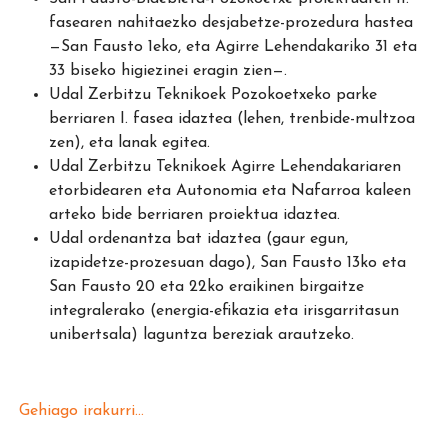
fasearen nahitaezko desjabetze-prozedura hastea
—San Fausto 1eko, eta Agirre Lehendakariko 31 eta
33 biseko higiezinei eragin zien—.
Udal Zerbitzu Teknikoek Pozokoetxeko parke
berriaren I. fasea idaztea (lehen, trenbide-multzoa
zen), eta lanak egitea.
Udal Zerbitzu Teknikoek Agirre Lehendakariaren
etorbidearen eta Autonomia eta Nafarroa kaleen
arteko bide berriaren proiektua idaztea.
Udal ordenantza bat idaztea (gaur egun,
izapidetze-prozesuan dago), San Fausto 13ko eta
San Fausto 20 eta 22ko eraikinen birgaitze
integralerako (energia-efikazia eta irisgarritasun
unibertsala) laguntza bereziak arautzeko.
Gehiago irakurri...