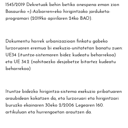
1545/2019 Dekretuak behin betiko onespena eman zion
Basauriko «J-Azbarren»eko hirigintzako jarduketa-
programari (2019ko apirilaren 24ko BAO).
Dokumentu horrek urbanizazioan finkatu gabeko
lurzoruaren eremua bi exekuzio-unitatetan banatu zuen:
UE34 (ituntze-sistemaren bidez kudeatu beharrekoa)
eta UE 34.2 (nahitaezko desjabetze bitartez kudeatu
beharrekoa)
Ituntze bidezko hirigintza-sistema exekuzio pribatuaren
araubidean kokatzen da, eta lurzoruari eta hirigintzari
buruzko ekainaren 30eko 2/2006 Legearen 160.
artikuluan eta hurrengoetan arautzen da.