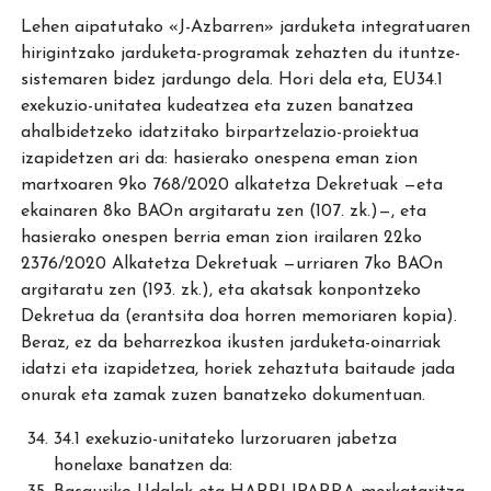
Lehen aipatutako «J-Azbarren» jarduketa integratuaren
hirigintzako jarduketa-programak zehazten du ituntze-
sistemaren bidez jardungo dela. Hori dela eta, EU34.1
exekuzio-unitatea kudeatzea eta zuzen banatzea
ahalbidetzeko idatzitako birpartzelazio-proiektua
izapidetzen ari da: hasierako onespena eman zion
martxoaren 9ko 768/2020 alkatetza Dekretuak —eta
ekainaren 8ko BAOn argitaratu zen (107. zk.)—, eta
hasierako onespen berria eman zion irailaren 22ko
2376/2020 Alkatetza Dekretuak —urriaren 7ko BAOn
argitaratu zen (193. zk.), eta akatsak konpontzeko
Dekretua da (erantsita doa horren memoriaren kopia).
Beraz, ez da beharrezkoa ikusten jarduketa-oinarriak
idatzi eta izapidetzea, horiek zehaztuta baitaude jada
onurak eta zamak zuzen banatzeko dokumentuan.
34.1 exekuzio-unitateko lurzoruaren jabetza
honelaxe banatzen da: