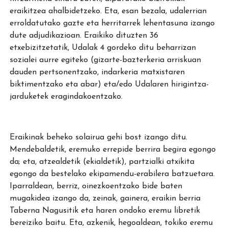
eraikitzea ahalbidetzeko. Eta, esan bezala, udalerrian
erroldatutako gazte eta herritarrek lehentasuna izango
dute adjudikazioan. Eraikiko dituzten 36
etxebizitzetatik, Udalak 4 gordeko ditu beharrizan
sozialei aurre egiteko (gizarte-bazterkeria arriskuan
dauden pertsonentzako, indarkeria matxistaren
biktimentzako eta abar) eta/edo Udalaren hirigintza-
jarduketek eragindakoentzako.
Eraikinak beheko solairua gehi bost izango ditu.
Mendebaldetik, eremuko errepide berrira begira egongo
da; eta, atzealdetik (ekialdetik), partzialki atxikita
egongo da bestelako ekipamendu-erabilera batzuetara.
Iparraldean, berriz, oinezkoentzako bide baten
mugakidea izango da, zeinak, gainera, eraikin berria
Taberna Nagusitik eta haren ondoko eremu libretik
bereiziko baitu. Eta, azkenik, hegoaldean, tokiko eremu