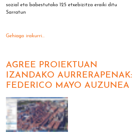
sozial eta babestutako 125 etxebizitza eraiki ditu
Sarratun
Gehiago irakurri...
AGREE PROIEKTUAN
IZANDAKO AURRERAPENAK:
FEDERICO MAYO AUZUNEA