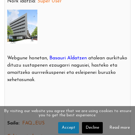
Nork idatzia:
Super User
Webgune honetan,
Basauri Aldatzen
atalean aurkituko
dituzu sustapenen ezaugarri nagusiei, hasteko eta
amaitzeko aurrreikuspenei eta esleipenei buruzko
xehetasunak.
By visiting our website you agree that we are using cookies to ensure
you to get the best experience.
Saila:
FAQ_EUS
Accept
Decline
Read more