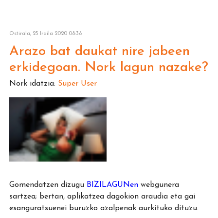
Ostirala, 25 Iraila 2020 08:38
Arazo bat daukat nire jabeen
erkidegoan. Nork lagun nazake?
Nork idatzia:
Super User
Gomendatzen dizugu
BIZILAGUN
en
webgunera
sartzea; bertan, aplikatzea dagokion araudia eta gai
esanguratsuenei buruzko azalpenak aurkituko dituzu.