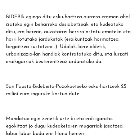
BIDEBIk egingo ditu esku-hartzea aurrera eraman ahal
izateko egin beharreko desjabetzeak, eta kudeatuko
ditu, era berean, auzotarrei berriro ostatu emateko eta
horri lotutako jarduketak (eraikuntzak hormatzea,
birgaitzea sustatzea…). Udalak, bere aldetik,
urbanizazio-lan handiak kontratatuko ditu, eta lurzati
eraikigarriak besterentzeaz arduratuko da.
San Fausto-Bidebieta-Pozokoetxeko esku-hartzeek 25
milioi euro inguruko kostua dute.
Mandatua egin zenetik urte bi eta erdi igarota,
egokitzat jo dugu kudeaketaren mugarriak jasotzea,
labur-labur bada ere. Hona hemen: