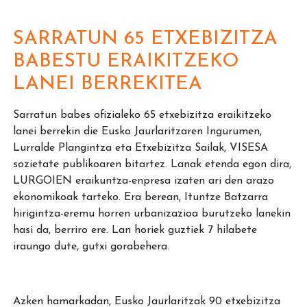
SARRATUN 65 ETXEBIZITZA
BABESTU ERAIKITZEKO
LANEI BERREKITEA
Sarratun babes ofizialeko 65 etxebizitza eraikitzeko
lanei berrekin die Eusko Jaurlaritzaren Ingurumen,
Lurralde Plangintza eta Etxebizitza Sailak, VISESA
sozietate publikoaren bitartez. Lanak etenda egon dira,
LURGOIEN eraikuntza-enpresa izaten ari den arazo
ekonomikoak tarteko. Era berean, Ituntze Batzarra
hirigintza-eremu horren urbanizazioa burutzeko lanekin
hasi da, berriro ere. Lan horiek guztiek 7 hilabete
iraungo dute, gutxi gorabehera.
Azken hamarkadan, Eusko Jaurlaritzak 90 etxebizitza